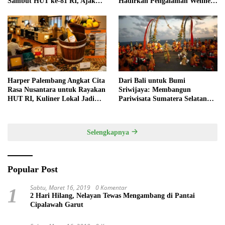
Sambut HUT ke-81 RI, Ajak
Hadirkan Pengalaman Wellness
Anak Asah Kreativitas
Pertama di Kota Pempek
Harper Palembang Angkat Cita
Dari Bali untuk Bumi
Rasa Nusantara untuk Rayakan
Sriwijaya: Membangun
HUT RI, Kuliner Lokal Jadi
Pariwisata Sumatera Selatan
Daya Tarik Utama
melalui Tata Kelola Destinasi
Terintegrasi
Selengkapnya
Popular Post
Sabtu, Maret 16, 2019
0 Komentar
1
2 Hari Hilang, Nelayan Tewas Mengambang di Pantai
Cipalawah Garut