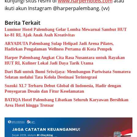
kunjungi situs resmi di
www.harperhotels.com
atau
ikuti akun Instagram @harperpalembang. (vv)
Berita Terkait
Luminor Hotel Palembang Gelar Lomba Mewarnai Sambut HUT
ke-81 RI, Ajak Anak Asah Kreativitas
ARYADUTA Palembang Sulap Helipad Jadi Arena Pilates,
Hadirkan Pengalaman Wellness Pertama di Kota Pempek
Harper Palembang Angkat Cita Rasa Nusantara untuk Rayakan
HUT RI, Kuliner Lokal Jadi Daya Tarik Utama
Dari Bali untuk Bumi Sriwijaya: Membangun Pariwisata Sumatera
Selatan melalui Tata Kelola Destinasi Terintegrasi
Suzuki XL7 Terbaru Debut Global di Indonesia, Hadir dengan
Penyegaran Desain dan Fitur Keselamatan
BATIQA Hotel Palembang Libatkan Seluruh Karyawan Bersihkan
Area Hotel hingga Trotoar