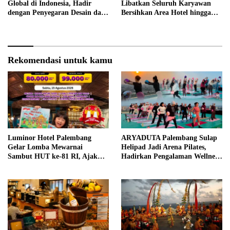
Global di Indonesia, Hadir
Libatkan Seluruh Karyawan
dengan Penyegaran Desain dan
Bersihkan Area Hotel hingga
Fitur Keselamatan
Trotoar
Rekomendasi untuk kamu
Luminor Hotel Palembang
ARYADUTA Palembang Sulap
Gelar Lomba Mewarnai
Helipad Jadi Arena Pilates,
Sambut HUT ke-81 RI, Ajak
Hadirkan Pengalaman Wellness
Anak Asah Kreativitas
Pertama di Kota Pempek