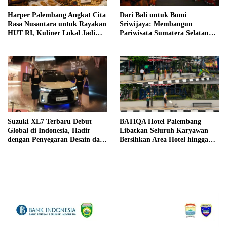
Harper Palembang Angkat Cita
Dari Bali untuk Bumi
Rasa Nusantara untuk Rayakan
Sriwijaya: Membangun
HUT RI, Kuliner Lokal Jadi
Pariwisata Sumatera Selatan
Daya Tarik Utama
melalui Tata Kelola Destinasi
Terintegrasi
Suzuki XL7 Terbaru Debut
BATIQA Hotel Palembang
Global di Indonesia, Hadir
Libatkan Seluruh Karyawan
dengan Penyegaran Desain dan
Bersihkan Area Hotel hingga
Fitur Keselamatan
Trotoar