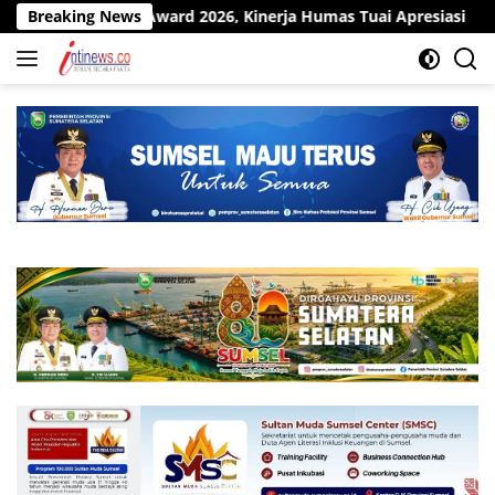
Langsung
 Award 2026, Kinerja Humas Tuai Apresiasi
Breaking News
Pit Stop Kil
ke
konten