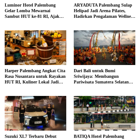
Luminor Hotel Palembang
ARYADUTA Palembang Sulap
Gelar Lomba Mewarnai
Helipad Jadi Arena Pilates,
Sambut HUT ke-81 RI, Ajak
Hadirkan Pengalaman Wellness
Anak Asah Kreativitas
Pertama di Kota Pempek
Harper Palembang Angkat Cita
Dari Bali untuk Bumi
Rasa Nusantara untuk Rayakan
Sriwijaya: Membangun
HUT RI, Kuliner Lokal Jadi
Pariwisata Sumatera Selatan
Daya Tarik Utama
melalui Tata Kelola Destinasi
Terintegrasi
Suzuki XL7 Terbaru Debut
BATIQA Hotel Palembang