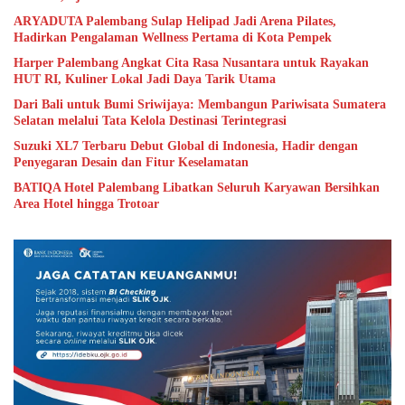
ARYADUTA Palembang Sulap Helipad Jadi Arena Pilates,
Hadirkan Pengalaman Wellness Pertama di Kota Pempek
Harper Palembang Angkat Cita Rasa Nusantara untuk Rayakan
HUT RI, Kuliner Lokal Jadi Daya Tarik Utama
Dari Bali untuk Bumi Sriwijaya: Membangun Pariwisata Sumatera
Selatan melalui Tata Kelola Destinasi Terintegrasi
Suzuki XL7 Terbaru Debut Global di Indonesia, Hadir dengan
Penyegaran Desain dan Fitur Keselamatan
BATIQA Hotel Palembang Libatkan Seluruh Karyawan Bersihkan
Area Hotel hingga Trotoar