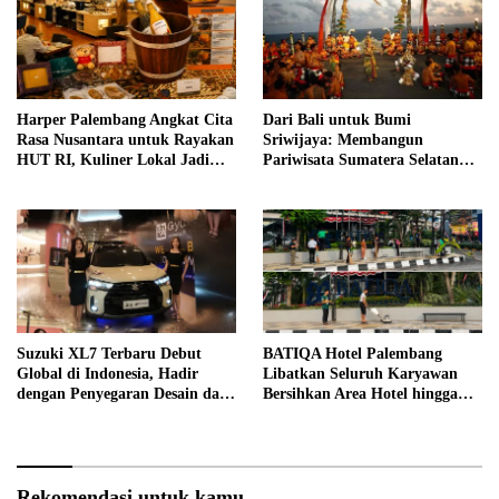
Harper Palembang Angkat Cita
Dari Bali untuk Bumi
Rasa Nusantara untuk Rayakan
Sriwijaya: Membangun
HUT RI, Kuliner Lokal Jadi
Pariwisata Sumatera Selatan
Daya Tarik Utama
melalui Tata Kelola Destinasi
Terintegrasi
Suzuki XL7 Terbaru Debut
BATIQA Hotel Palembang
Global di Indonesia, Hadir
Libatkan Seluruh Karyawan
dengan Penyegaran Desain dan
Bersihkan Area Hotel hingga
Fitur Keselamatan
Trotoar
Rekomendasi untuk kamu