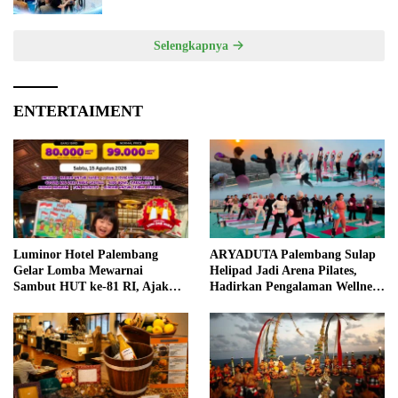
Selengkapnya
ENTERTAIMENT
Luminor Hotel Palembang
ARYADUTA Palembang Sulap
Gelar Lomba Mewarnai
Helipad Jadi Arena Pilates,
Sambut HUT ke-81 RI, Ajak
Hadirkan Pengalaman Wellness
Anak Asah Kreativitas
Pertama di Kota Pempek