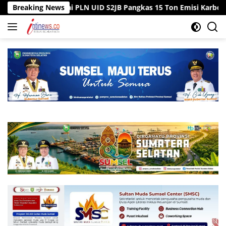
Langsung
egawai PLN UID S2JB Pangkas 15 Ton Emisi Karbon
Breaking News
Tiga 
ke
konten