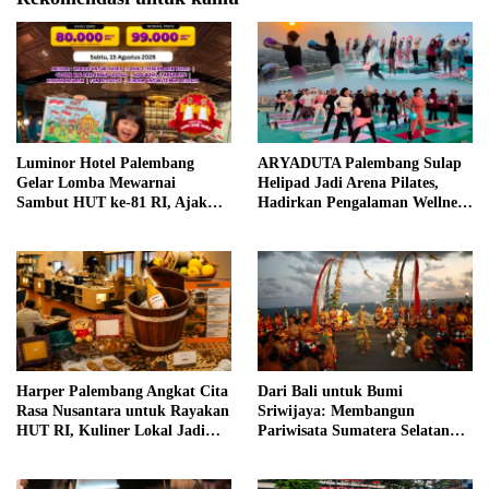
Luminor Hotel Palembang
ARYADUTA Palembang Sulap
Gelar Lomba Mewarnai
Helipad Jadi Arena Pilates,
Sambut HUT ke-81 RI, Ajak
Hadirkan Pengalaman Wellness
Anak Asah Kreativitas
Pertama di Kota Pempek
Harper Palembang Angkat Cita
Dari Bali untuk Bumi
Rasa Nusantara untuk Rayakan
Sriwijaya: Membangun
HUT RI, Kuliner Lokal Jadi
Pariwisata Sumatera Selatan
Daya Tarik Utama
melalui Tata Kelola Destinasi
Terintegrasi