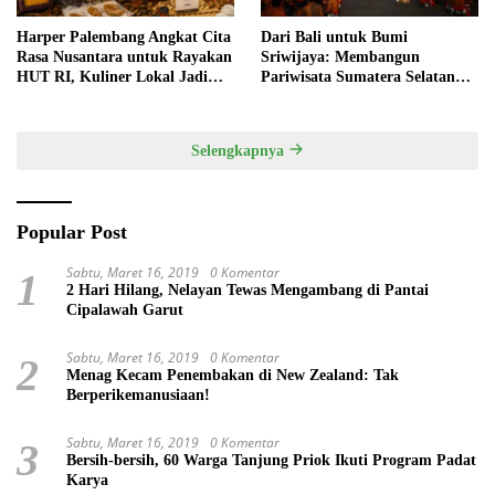
Harper Palembang Angkat Cita
Dari Bali untuk Bumi
Rasa Nusantara untuk Rayakan
Sriwijaya: Membangun
HUT RI, Kuliner Lokal Jadi
Pariwisata Sumatera Selatan
Daya Tarik Utama
melalui Tata Kelola Destinasi
Terintegrasi
Selengkapnya
Popular Post
Sabtu, Maret 16, 2019
0 Komentar
1
2 Hari Hilang, Nelayan Tewas Mengambang di Pantai
Cipalawah Garut
Sabtu, Maret 16, 2019
0 Komentar
2
Menag Kecam Penembakan di New Zealand: Tak
Berperikemanusiaan!
Sabtu, Maret 16, 2019
0 Komentar
3
Bersih-bersih, 60 Warga Tanjung Priok Ikuti Program Padat
Karya