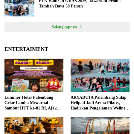
PLN Hadir di GIIAS 2026, Tawarkan Promo
Tambah Daya 50 Persen
Selengkapnya
ENTERTAIMENT
Luminor Hotel Palembang
ARYADUTA Palembang Sulap
Gelar Lomba Mewarnai
Helipad Jadi Arena Pilates,
Sambut HUT ke-81 RI, Ajak
Hadirkan Pengalaman Wellness
Anak Asah Kreativitas
Pertama di Kota Pempek