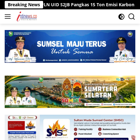
Langsung
awai PLN UID S2JB Pangkas 15 Ton Emisi Karbon
Breaking News
Tiga Sum
ke
konten