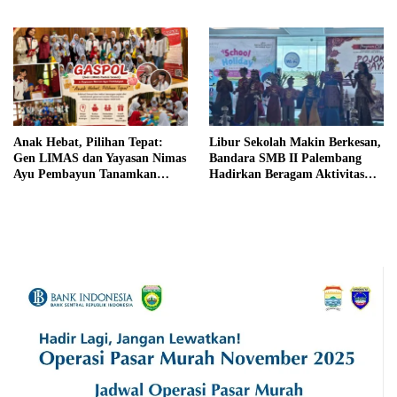
Persen pada Semester I 2026
Khas Palembang Jelang
Terbang
Anak Hebat, Pilihan Tepat:
Libur Sekolah Makin Berkesan,
Gen LIMAS dan Yayasan Nimas
Bandara SMB II Palembang
Ayu Pembayun Tanamkan
Hadirkan Beragam Aktivitas
Literasi Keuangan Sejak Din
Seru untuk Keluarga