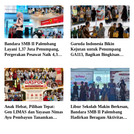
Program
Bandara SMB II Palembang
Garuda Indonesia Bikin
Layani 1,37 Juta Penumpang,
Kejutan untuk Penumpang
Pergerakan Pesawat Naik 4,3
GA113, Bagikan Bingkisan
Persen pada Semester I 2026
Khas Palembang Jelang
Terbang
Anak Hebat, Pilihan Tepat:
Libur Sekolah Makin Berkesan,
Gen LIMAS dan Yayasan Nimas
Bandara SMB II Palembang
Ayu Pembayun Tanamkan
Hadirkan Beragam Aktivitas
Literasi Keuangan Sejak Din
Seru untuk Keluarga