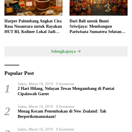
Harper Palembang Angkat Cita
Dari Bali untuk Bumi
Rasa Nusantara untuk Rayakan
Sriwijaya: Membangun
HUT RI, Kuliner Lokal Jadi
Pariwisata Sumatera Selatan
Daya Tarik Utama
melalui Tata Kelola Destinasi
Terintegrasi
Selengkapnya
Popular Post
Sabtu, Maret 16, 2019
0 Komentar
1
2 Hari Hilang, Nelayan Tewas Mengambang di Pantai
Cipalawah Garut
Sabtu, Maret 16, 2019
0 Komentar
2
Menag Kecam Penembakan di New Zealand: Tak
Berperikemanusiaan!
Sabtu, Maret 16, 2019
0 Komentar