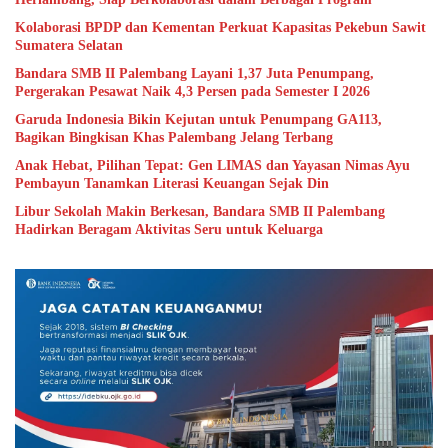
Kolaborasi BPDP dan Kementan Perkuat Kapasitas Pekebun Sawit
Sumatera Selatan
Bandara SMB II Palembang Layani 1,37 Juta Penumpang,
Pergerakan Pesawat Naik 4,3 Persen pada Semester I 2026
Garuda Indonesia Bikin Kejutan untuk Penumpang GA113,
Bagikan Bingkisan Khas Palembang Jelang Terbang
Anak Hebat, Pilihan Tepat: Gen LIMAS dan Yayasan Nimas Ayu
Pembayun Tanamkan Literasi Keuangan Sejak Din
Libur Sekolah Makin Berkesan, Bandara SMB II Palembang
Hadirkan Beragam Aktivitas Seru untuk Keluarga