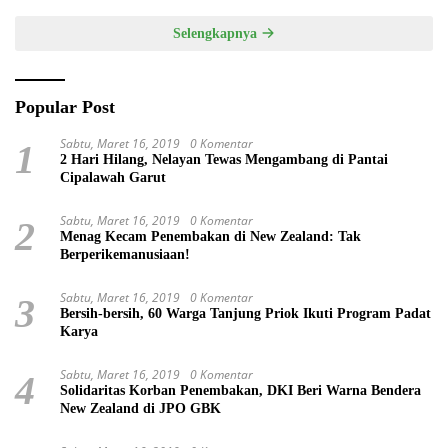
Terintegrasi
Selengkapnya
Popular Post
Sabtu, Maret 16, 2019
0 Komentar
1
2 Hari Hilang, Nelayan Tewas Mengambang di Pantai
Cipalawah Garut
Sabtu, Maret 16, 2019
0 Komentar
2
Menag Kecam Penembakan di New Zealand: Tak
Berperikemanusiaan!
Sabtu, Maret 16, 2019
0 Komentar
3
Bersih-bersih, 60 Warga Tanjung Priok Ikuti Program Padat
Karya
Sabtu, Maret 16, 2019
0 Komentar
4
Solidaritas Korban Penembakan, DKI Beri Warna Bendera
New Zealand di JPO GBK