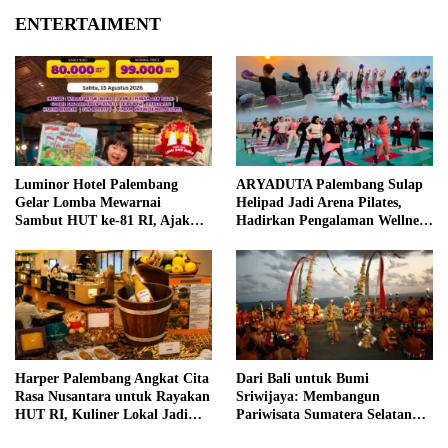
ENTERTAIMENT
Luminor Hotel Palembang
ARYADUTA Palembang Sulap
Gelar Lomba Mewarnai
Helipad Jadi Arena Pilates,
Sambut HUT ke-81 RI, Ajak
Hadirkan Pengalaman Wellness
Anak Asah Kreativitas
Pertama di Kota Pempek
Harper Palembang Angkat Cita
Dari Bali untuk Bumi
Rasa Nusantara untuk Rayakan
Sriwijaya: Membangun
HUT RI, Kuliner Lokal Jadi
Pariwisata Sumatera Selatan
Daya Tarik Utama
melalui Tata Kelola Destinasi