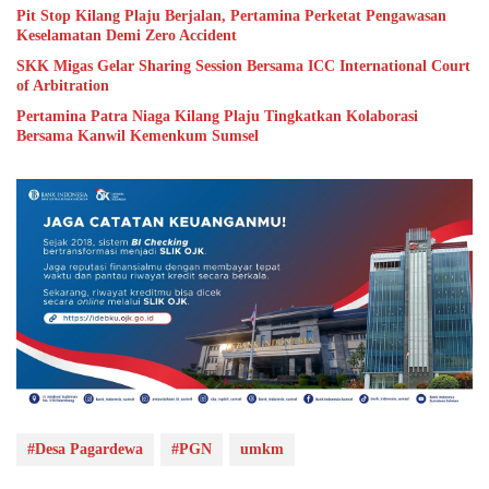
Pit Stop Kilang Plaju Berjalan, Pertamina Perketat Pengawasan
Keselamatan Demi Zero Accident
SKK Migas Gelar Sharing Session Bersama ICC International Court
of Arbitration
Pertamina Patra Niaga Kilang Plaju Tingkatkan Kolaborasi
Bersama Kanwil Kemenkum Sumsel
#Desa Pagardewa
#PGN
umkm