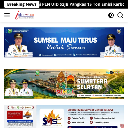
Langsung
Pegawai PLN UID S2JB Pangkas 15 Ton Emisi Karbon
Breaking News
Tiga 
ke
konten