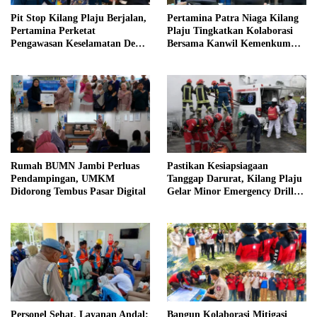
Pit Stop Kilang Plaju Berjalan,
Pertamina Patra Niaga Kilang
Pertamina Perketat
Plaju Tingkatkan Kolaborasi
Pengawasan Keselamatan Demi
Bersama Kanwil Kemenkum
Zero Accident
Sumsel
Rumah BUMN Jambi Perluas
Pastikan Kesiapsiagaan
Pendampingan, UMKM
Tanggap Darurat, Kilang Plaju
Didorong Tembus Pasar Digital
Gelar Minor Emergency Drill
Dukung Pit Stop Tahap II 2026
Personel Sehat, Layanan Andal:
Bangun Kolaborasi Mitigasi