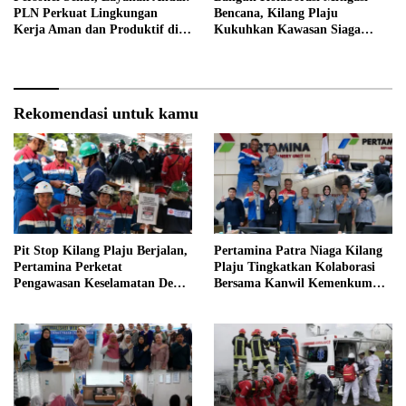
PLN Perkuat Lingkungan
Bencana, Kilang Plaju
Kerja Aman dan Produktif di
Kukuhkan Kawasan Siaga
Bengkulu
Bencana
Rekomendasi untuk kamu
Pit Stop Kilang Plaju Berjalan,
Pertamina Patra Niaga Kilang
Pertamina Perketat
Plaju Tingkatkan Kolaborasi
Pengawasan Keselamatan Demi
Bersama Kanwil Kemenkum
Zero Accident
Sumsel