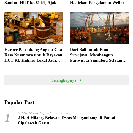
Sambut HUT ke-81 RI, Ajak
Hadirkan Pengalaman Wellness
Anak Asah Kreativitas
Pertama di Kota Pempek
Harper Palembang Angkat Cita
Dari Bali untuk Bumi
Rasa Nusantara untuk Rayakan
Sriwijaya: Membangun
HUT RI, Kuliner Lokal Jadi
Pariwisata Sumatera Selatan
Daya Tarik Utama
melalui Tata Kelola Destinasi
Terintegrasi
Selengkapnya
Popular Post
Sabtu, Maret 16, 2019
0 Komentar
1
2 Hari Hilang, Nelayan Tewas Mengambang di Pantai
Cipalawah Garut