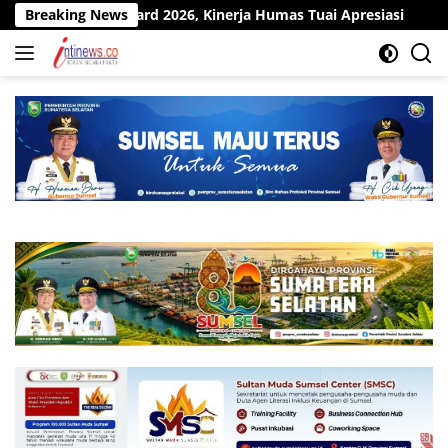
Langsung
ard 2026, Kinerja Humas Tuai Apresiasi
Breaking News
Pit Stop Kilang
ke
konten