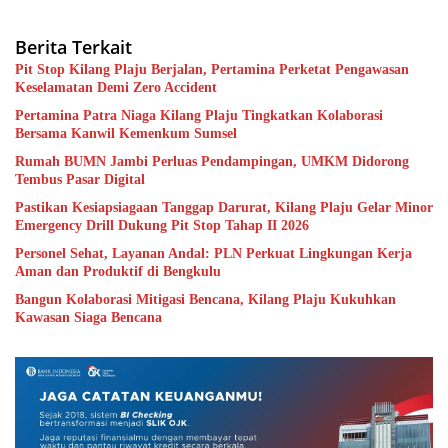
Berita Terkait
Pit Stop Kilang Plaju Berjalan, Pertamina Perketat Pengawasan
Keselamatan Demi Zero Accident
Pertamina Patra Niaga Kilang Plaju Tingkatkan Kolaborasi
Bersama Kanwil Kemenkum Sumsel
Rumah BUMN Jambi Perluas Pendampingan, UMKM Didorong
Tembus Pasar Digital
Pastikan Kesiapsiagaan Tanggap Darurat, Kilang Plaju Gelar Minor
Emergency Drill Dukung Pit Stop Tahap II 2026
Personel Sehat, Layanan Andal: PLN Perkuat Lingkungan Kerja
Aman dan Produktif di Bengkulu
Bangun Kolaborasi Mitigasi Bencana, Kilang Plaju Kukuhkan
Kawasan Siaga Bencana