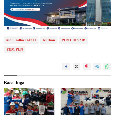
#Idul Adha 1447 H
Kurban
PLN UID S2JB
YBM PLN
Baca Juga