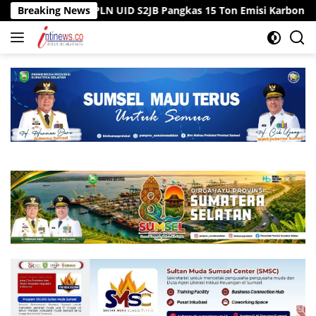
Langsung
ai PLN UID S2JB Pangkas 15 Ton Emisi Karbon
Breaking News
Tiga Sumu
ke
konten