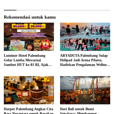
Rekomendasi untuk kamu
Luminor Hotel Palembang
ARYADUTA Palembang Sulap
Gelar Lomba Mewarnai
Helipad Jadi Arena Pilates,
Sambut HUT ke-81 RI, Ajak
Hadirkan Pengalaman Wellness
Anak Asah Kreativitas
Pertama di Kota Pempek
Harper Palembang Angkat Cita
Dari Bali untuk Bumi
Rasa Nusantara untuk Rayakan
Sriwijaya: Membangun