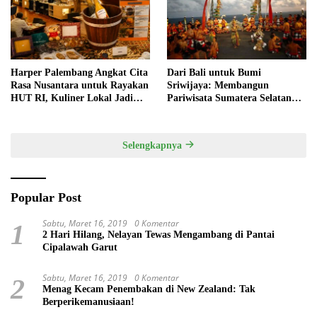
Harper Palembang Angkat Cita
Dari Bali untuk Bumi
Rasa Nusantara untuk Rayakan
Sriwijaya: Membangun
HUT RI, Kuliner Lokal Jadi
Pariwisata Sumatera Selatan
Daya Tarik Utama
melalui Tata Kelola Destinasi
Terintegrasi
Selengkapnya
Popular Post
Sabtu, Maret 16, 2019
0 Komentar
1
2 Hari Hilang, Nelayan Tewas Mengambang di Pantai
Cipalawah Garut
Sabtu, Maret 16, 2019
0 Komentar
2
Menag Kecam Penembakan di New Zealand: Tak
Berperikemanusiaan!