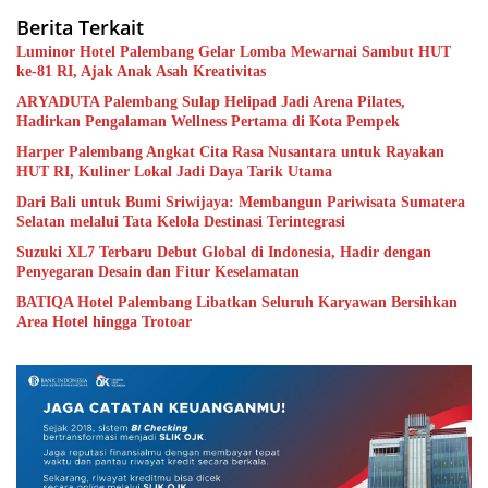
Berita Terkait
Luminor Hotel Palembang Gelar Lomba Mewarnai Sambut HUT
ke-81 RI, Ajak Anak Asah Kreativitas
ARYADUTA Palembang Sulap Helipad Jadi Arena Pilates,
Hadirkan Pengalaman Wellness Pertama di Kota Pempek
Harper Palembang Angkat Cita Rasa Nusantara untuk Rayakan
HUT RI, Kuliner Lokal Jadi Daya Tarik Utama
Dari Bali untuk Bumi Sriwijaya: Membangun Pariwisata Sumatera
Selatan melalui Tata Kelola Destinasi Terintegrasi
Suzuki XL7 Terbaru Debut Global di Indonesia, Hadir dengan
Penyegaran Desain dan Fitur Keselamatan
BATIQA Hotel Palembang Libatkan Seluruh Karyawan Bersihkan
Area Hotel hingga Trotoar