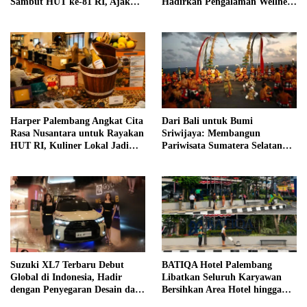
Sambut HUT ke-81 RI, Ajak
Hadirkan Pengalaman Wellness
Anak Asah Kreativitas
Pertama di Kota Pempek
Harper Palembang Angkat Cita
Dari Bali untuk Bumi
Rasa Nusantara untuk Rayakan
Sriwijaya: Membangun
HUT RI, Kuliner Lokal Jadi
Pariwisata Sumatera Selatan
Daya Tarik Utama
melalui Tata Kelola Destinasi
Terintegrasi
Suzuki XL7 Terbaru Debut
BATIQA Hotel Palembang
Global di Indonesia, Hadir
Libatkan Seluruh Karyawan
dengan Penyegaran Desain dan
Bersihkan Area Hotel hingga
Fitur Keselamatan
Trotoar