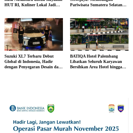
HUT RI, Kuliner Lokal Jadi
Pariwisata Sumatera Selatan
Daya Tarik Utama
melalui Tata Kelola Destinasi
Terintegrasi
Suzuki XL7 Terbaru Debut
BATIQA Hotel Palembang
Global di Indonesia, Hadir
Libatkan Seluruh Karyawan
dengan Penyegaran Desain dan
Bersihkan Area Hotel hingga
Fitur Keselamatan
Trotoar