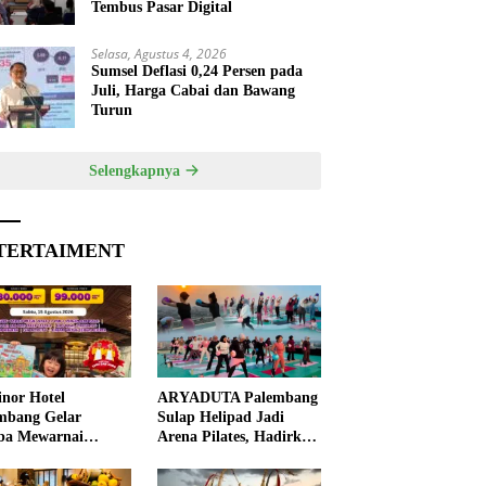
Tembus Pasar Digital
Selasa, Agustus 4, 2026
Sumsel Deflasi 0,24 Persen pada
Juli, Harga Cabai dan Bawang
Turun
Selengkapnya
TERTAIMENT
nor Hotel
ARYADUTA Palembang
mbang Gelar
Sulap Helipad Jadi
ba Mewarnai
Arena Pilates, Hadirkan
ut HUT ke-81 RI,
Pengalaman Wellness
 Anak Asah
Pertama di Kota