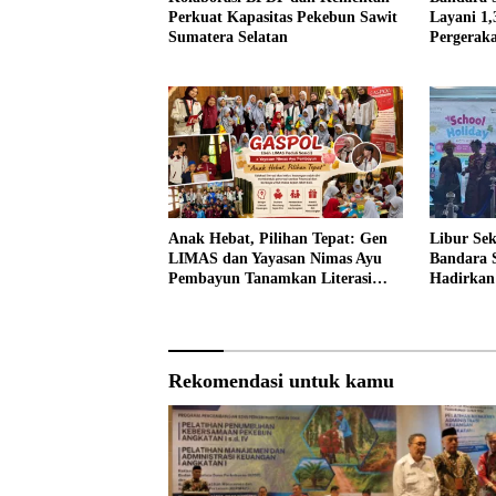
Perkuat Kapasitas Pekebun Sawit
Layani 1
Sumatera Selatan
Pergeraka
Persen pa
Anak Hebat, Pilihan Tepat: Gen
Libur Sek
LIMAS dan Yayasan Nimas Ayu
Bandara 
Pembayun Tanamkan Literasi
Hadirkan 
Keuangan Sejak Din
untuk Ke
Rekomendasi untuk kamu