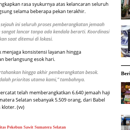
ngkapkan rasa syukurnya atas kelancaran seluruh
gsung selama beberapa pekan terakhir.
r sejauh ini seluruh proses pemberangkatan jemaah
sangat lancar tanpa ada kendala berarti. Koordinasi
kan saat ditemui di lokasi.
menjaga konsistensi layanan hingga
an berlangsung esok hari.
ertahankan hingga akhir pemberangkatan besok.
Ber
lah prioritas utama kami,” tambahnya.
tercatat telah memberangkatkan 6.640 jemaah haji
matera Selatan sebanyak 5.509 orang, dari Babel
kloter. (vv)
rkuat Kapasitas Pekebun Sawit Sumatera Selatan