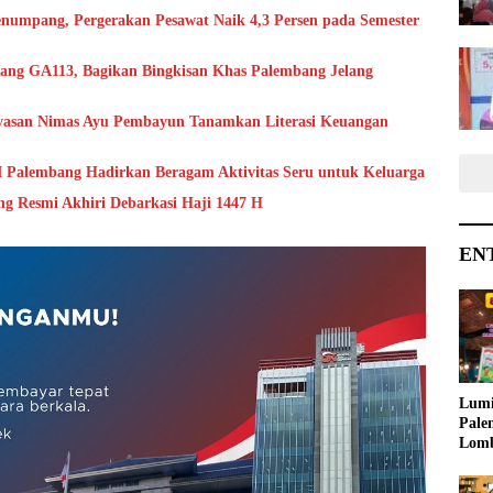
numpang, Pergerakan Pesawat Naik 4,3 Persen pada Semester
ang GA113, Bagikan Bingkisan Khas Palembang Jelang
ayasan Nimas Ayu Pembayun Tanamkan Literasi Keuangan
I Palembang Hadirkan Beragam Aktivitas Seru untuk Keluarga
ng Resmi Akhiri Debarkasi Haji 1447 H
EN
Lumi
Pale
Lom
Samb
Ajak