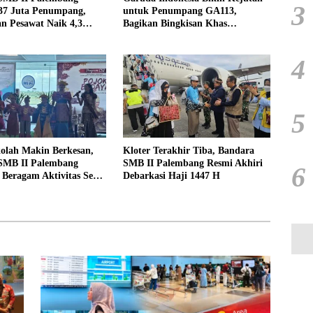
3
,37 Juta Penumpang,
untuk Penumpang GA113,
n Pesawat Naik 4,3
Bagikan Bingkisan Khas
da Semester I 2026
Palembang Jelang Terbang
4
5
olah Makin Berkesan,
Kloter Terakhir Tiba, Bandara
SMB II Palembang
SMB II Palembang Resmi Akhiri
6
Beragam Aktivitas Seru
Debarkasi Haji 1447 H
luarga