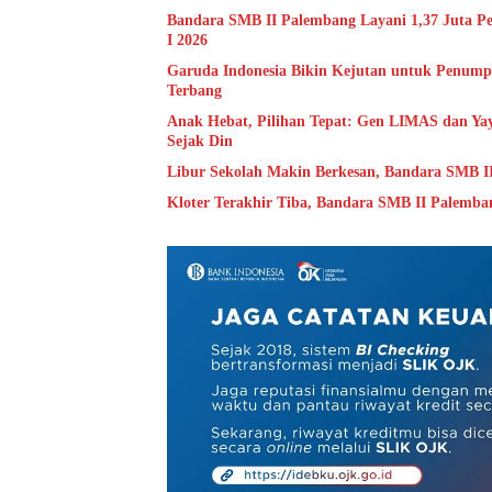
Bandara SMB II Palembang Layani 1,37 Juta Pe
I 2026
Garuda Indonesia Bikin Kejutan untuk Penump
Terbang
Anak Hebat, Pilihan Tepat: Gen LIMAS dan Y
Sejak Din
Libur Sekolah Makin Berkesan, Bandara SMB I
Kloter Terakhir Tiba, Bandara SMB II Palemba