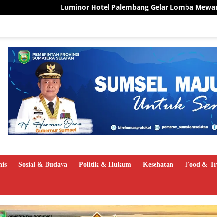
l Palembang Gelar Lomba Mewarnai Sambut HUT ke-81 RI, Ajak 
nis
Sosial & Budaya
Politik & Hukum
Kesehatan
Food & Tr