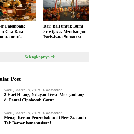
ivitas
Pempek
er Palembang
Dari Bali untuk Bumi
at Cita Rasa
Sriwijaya: Membangun
ntara untuk
Pariwisata Sumatera
kan HUT RI,
Selatan melalui Tata
ner Lokal Jadi Daya
Kelola Destinasi
k Utama
Terintegrasi
Selengkapnya
ular Post
Sabtu, Maret 16, 2019
0 Komentar
2 Hari Hilang, Nelayan Tewas Mengambang
di Pantai Cipalawah Garut
Sabtu, Maret 16, 2019
0 Komentar
Menag Kecam Penembakan di New Zealand:
Tak Berperikemanusiaan!