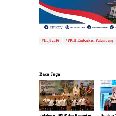
#Haji 2026
#PPIH Embarkasi Palembang
Baca Juga
Kolaborasi BPDP dan Kementan
Bandara 