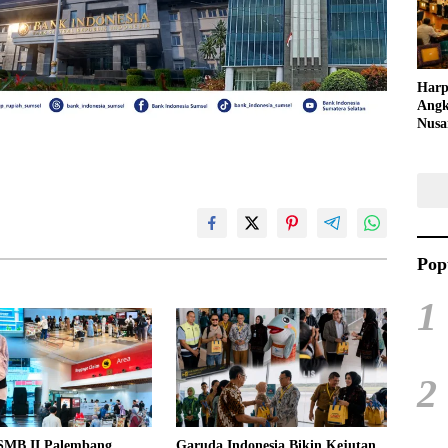
Kreat
Harp
Angk
Nusa
Raya
Kuli
Tari
Pop
1
2
SMB II Palembang
Garuda Indonesia Bikin Kejutan