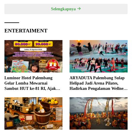
Selengkapnya
ENTERTAIMENT
Luminor Hotel Palembang
ARYADUTA Palembang Sulap
Gelar Lomba Mewarnai
Helipad Jadi Arena Pilates,
Sambut HUT ke-81 RI, Ajak
Hadirkan Pengalaman Wellness
Anak Asah Kreativitas
Pertama di Kota Pempek