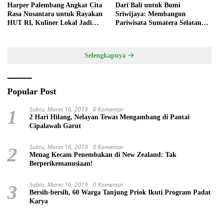
Harper Palembang Angkat Cita
Dari Bali untuk Bumi
Rasa Nusantara untuk Rayakan
Sriwijaya: Membangun
HUT RI, Kuliner Lokal Jadi
Pariwisata Sumatera Selatan
Daya Tarik Utama
melalui Tata Kelola Destinasi
Terintegrasi
Selengkapnya
Popular Post
Sabtu, Maret 16, 2019
0 Komentar
1
2 Hari Hilang, Nelayan Tewas Mengambang di Pantai
Cipalawah Garut
Sabtu, Maret 16, 2019
0 Komentar
2
Menag Kecam Penembakan di New Zealand: Tak
Berperikemanusiaan!
Sabtu, Maret 16, 2019
0 Komentar
3
Bersih-bersih, 60 Warga Tanjung Priok Ikuti Program Padat
Karya