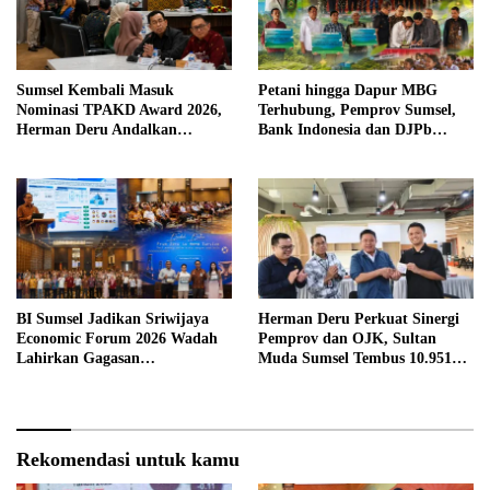
Sumsel Kembali Masuk
Petani hingga Dapur MBG
Nominasi TPAKD Award 2026,
Terhubung, Pemprov Sumsel,
Herman Deru Andalkan
Bank Indonesia dan DJPb
Program 100.000 Sultan Muda
Bangun Ekosistem Pangan
Terintegrasi
BI Sumsel Jadikan Sriwijaya
Herman Deru Perkuat Sinergi
Economic Forum 2026 Wadah
Pemprov dan OJK, Sultan
Lahirkan Gagasan
Muda Sumsel Tembus 10.951
Pembangunan Sumsel
Peserta
Rekomendasi untuk kamu