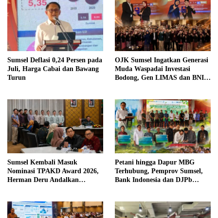
Sumsel Deflasi 0,24 Persen pada
OJK Sumsel Ingatkan Generasi
Juli, Harga Cabai dan Bawang
Muda Waspadai Investasi
Turun
Bodong, Gen LIMAS dan BNI
Gelar Seminar Literasi
Keuangan
Sumsel Kembali Masuk
Petani hingga Dapur MBG
Nominasi TPAKD Award 2026,
Terhubung, Pemprov Sumsel,
Herman Deru Andalkan
Bank Indonesia dan DJPb
Program 100.000 Sultan Muda
Bangun Ekosistem Pangan
Terintegrasi