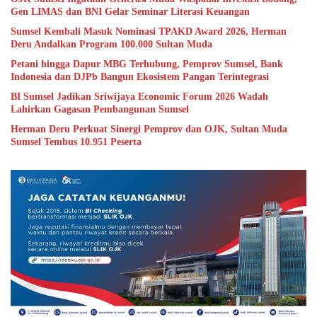
Gen LIMAS dan BNI Gelar Seminar Literasi Keuangan
Sumsel Kembali Masuk Nominasi TPAKD Award 2026, Herman
Deru Andalkan Program 100.000 Sultan Muda
Petani hingga Dapur MBG Terhubung, Pemprov Sumsel, Bank
Indonesia dan DJPb Bangun Ekosistem Pangan Terintegrasi
BI Sumsel Jadikan Sriwijaya Economic Forum 2026 Wadah
Lahirkan Gagasan Pembangunan Sumsel
Herman Deru Perkuat Sinergi Pemprov dan OJK, Sultan Muda
Sumsel Tembus 10.951 Peserta