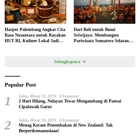
Harper Palembang Angkat Cita
Dari Bali untuk Bumi
Rasa Nusantara untuk Rayakan
Sriwijaya: Membangun
HUT RI, Kuliner Lokal Jadi
Pariwisata Sumatera Selatan
Daya Tarik Utama
melalui Tata Kelola Destinasi
Terintegrasi
Selengkapnya
Popular Post
Sabtu, Maret 16, 2019
0 Komentar
1
2 Hari Hilang, Nelayan Tewas Mengambang di Pantai
Cipalawah Garut
Sabtu, Maret 16, 2019
0 Komentar
2
Menag Kecam Penembakan di New Zealand: Tak
Berperikemanusiaan!