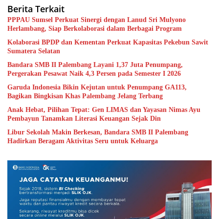
Berita Terkait
PPPAU Sumsel Perkuat Sinergi dengan Lanud Sri Mulyono
Herlambang, Siap Berkolaborasi dalam Berbagai Program
Kolaborasi BPDP dan Kementan Perkuat Kapasitas Pekebun Sawit
Sumatera Selatan
Bandara SMB II Palembang Layani 1,37 Juta Penumpang,
Pergerakan Pesawat Naik 4,3 Persen pada Semester I 2026
Garuda Indonesia Bikin Kejutan untuk Penumpang GA113,
Bagikan Bingkisan Khas Palembang Jelang Terbang
Anak Hebat, Pilihan Tepat: Gen LIMAS dan Yayasan Nimas Ayu
Pembayun Tanamkan Literasi Keuangan Sejak Din
Libur Sekolah Makin Berkesan, Bandara SMB II Palembang
Hadirkan Beragam Aktivitas Seru untuk Keluarga