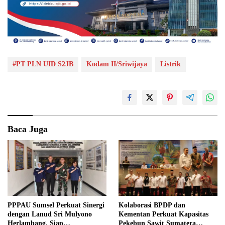
#PT PLN UID S2JB
Kodam II/Sriwijaya
Listrik
Baca Juga
PPPAU Sumsel Perkuat Sinergi
Kolaborasi BPDP dan
dengan Lanud Sri Mulyono
Kementan Perkuat Kapasitas
Herlambang, Siap
Pekebun Sawit Sumatera