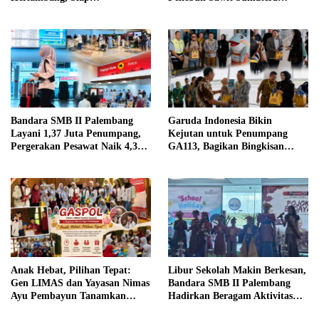
Berkolaborasi dalam Berbagai
Selatan
Program
Bandara SMB II Palembang
Garuda Indonesia Bikin
Layani 1,37 Juta Penumpang,
Kejutan untuk Penumpang
Pergerakan Pesawat Naik 4,3
GA113, Bagikan Bingkisan
Persen pada Semester I 2026
Khas Palembang Jelang
Terbang
Anak Hebat, Pilihan Tepat:
Libur Sekolah Makin Berkesan,
Gen LIMAS dan Yayasan Nimas
Bandara SMB II Palembang
Ayu Pembayun Tanamkan
Hadirkan Beragam Aktivitas
Literasi Keuangan Sejak Din
Seru untuk Keluarga