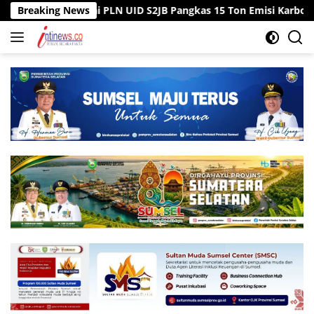
Langsung
egawai PLN UID S2JB Pangkas 15 Ton Emisi Karbon
Breaking News
Tiga 
ke
konten