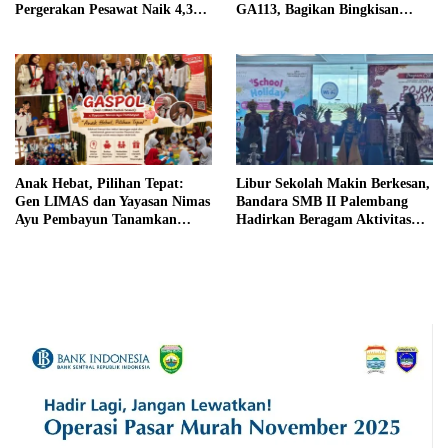
Pergerakan Pesawat Naik 4,3
GA113, Bagikan Bingkisan
Persen pada Semester I 2026
Khas Palembang Jelang
Terbang
Anak Hebat, Pilihan Tepat:
Libur Sekolah Makin Berkesan,
Gen LIMAS dan Yayasan Nimas
Bandara SMB II Palembang
Ayu Pembayun Tanamkan
Hadirkan Beragam Aktivitas
Literasi Keuangan Sejak Din
Seru untuk Keluarga