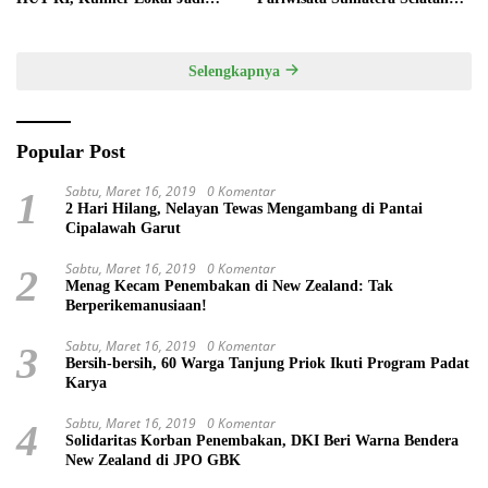
Daya Tarik Utama
melalui Tata Kelola Destinasi
Terintegrasi
Selengkapnya
Popular Post
Sabtu, Maret 16, 2019
0 Komentar
1
2 Hari Hilang, Nelayan Tewas Mengambang di Pantai
Cipalawah Garut
Sabtu, Maret 16, 2019
0 Komentar
2
Menag Kecam Penembakan di New Zealand: Tak
Berperikemanusiaan!
Sabtu, Maret 16, 2019
0 Komentar
3
Bersih-bersih, 60 Warga Tanjung Priok Ikuti Program Padat
Karya
Sabtu, Maret 16, 2019
0 Komentar
4
Solidaritas Korban Penembakan, DKI Beri Warna Bendera
New Zealand di JPO GBK