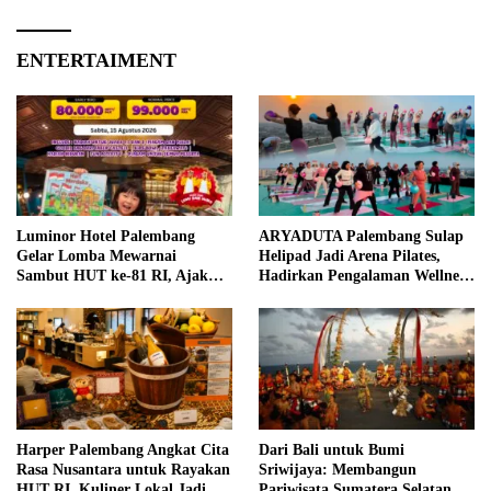
ENTERTAIMENT
Luminor Hotel Palembang
ARYADUTA Palembang Sulap
Gelar Lomba Mewarnai
Helipad Jadi Arena Pilates,
Sambut HUT ke-81 RI, Ajak
Hadirkan Pengalaman Wellness
Anak Asah Kreativitas
Pertama di Kota Pempek
Harper Palembang Angkat Cita
Dari Bali untuk Bumi
Rasa Nusantara untuk Rayakan
Sriwijaya: Membangun
HUT RI, Kuliner Lokal Jadi
Pariwisata Sumatera Selatan