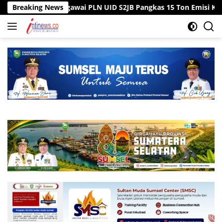
Langsung
tor, Pegawai PLN UID S2JB Pangkas 15 Ton Emisi Karbon
Breaking News
ke
konten