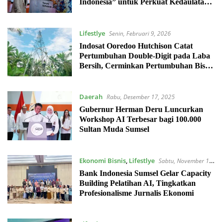
Indonesia” untuk Perkuat Kedaulatan
Digital
Lifestlye
Senin, Februari 9, 2026
Indosat Ooredoo Hutchison Catat
Pertumbuhan Double-Digit pada Laba
Bersih, Cerminkan Pertumbuhan Bisnis
Berkelanjutan
Daerah
Rabu, Desember 17, 2025
Gubernur Herman Deru Luncurkan
Workshop AI Terbesar bagi 100.000
Sultan Muda Sumsel
Ekonomi Bisnis
,
Lifestlye
Sabtu, November 1,
2025
Bank Indonesia Sumsel Gelar Capacity
Building Pelatihan AI, Tingkatkan
Profesionalisme Jurnalis Ekonomi