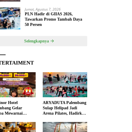
Jumat, Agustus 7, 2026
PLN Hadir di GIIAS 2026,
Tawarkan Promo Tambah Daya
50 Persen
Selengkapnya
TERTAIMENT
nor Hotel
ARYADUTA Palembang
mbang Gelar
Sulap Helipad Jadi
ba Mewarnai
Arena Pilates, Hadirkan
ut HUT ke-81 RI,
Pengalaman Wellness
 Anak Asah
Pertama di Kota
ivitas
Pempek