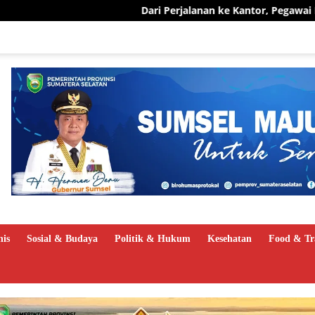
Dari Perjalanan ke Kantor, Pegawai PLN UID S2JB Pangk
nis
Sosial & Budaya
Politik & Hukum
Kesehatan
Food & Tr