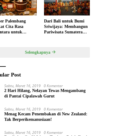
er Palembang
Dari Bali untuk Bumi
at Cita Rasa
Sriwijaya: Membangun
ntara untuk
Pariwisata Sumatera
kan HUT RI,
Selatan melalui Tata
ner Lokal Jadi Daya
Kelola Destinasi
k Utama
Terintegrasi
Selengkapnya
ular Post
Sabtu, Maret 16, 2019
0 Komentar
2 Hari Hilang, Nelayan Tewas Mengambang
di Pantai Cipalawah Garut
Sabtu, Maret 16, 2019
0 Komentar
Menag Kecam Penembakan di New Zealand:
Tak Berperikemanusiaan!
Sabtu, Maret 16, 2019
0 Komentar