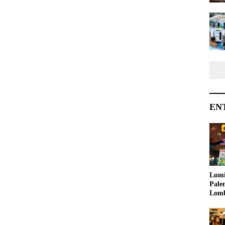
EN
Lumi
Pale
Lom
Samb
Ajak
Kreat