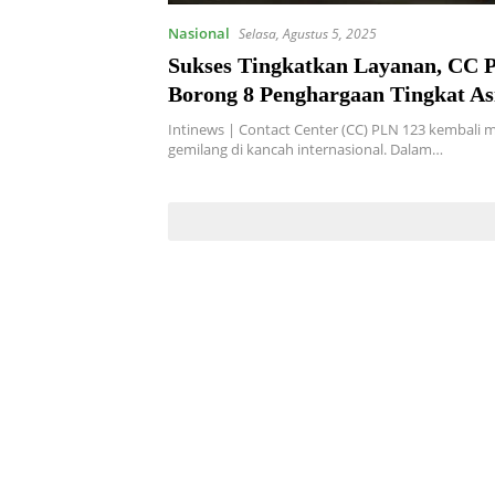
Nasional
Selasa, Agustus 5, 2025
Sukses Tingkatkan Layanan, CC 
Borong 8 Penghargaan Tingkat Asi
Intinews | Contact Center (CC) PLN 123 kembali m
gemilang di kancah internasional. Dalam…