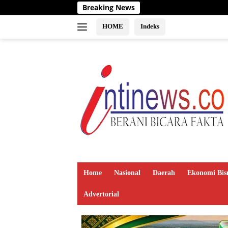
Langsung
Breaking News
ke
konten
HOME
Indeks
Home
Nasional
Daerah
Ekonomi Bis
Advertorial