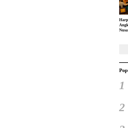
Harp
Angk
Nusa
Raya
Kuli
Tari
Pop
1
2