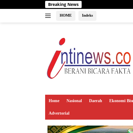
Langsung
Breaking News
ke
konten
HOME
Indeks
Home
Nasional
Daerah
Ekonomi Bis
Advertorial