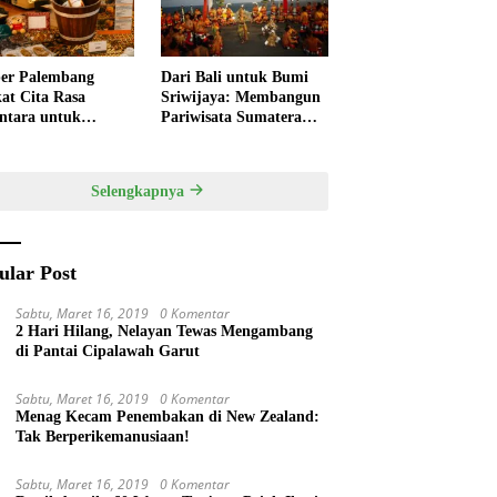
er Palembang
Dari Bali untuk Bumi
at Cita Rasa
Sriwijaya: Membangun
ntara untuk
Pariwisata Sumatera
kan HUT RI,
Selatan melalui Tata
ner Lokal Jadi Daya
Kelola Destinasi
k Utama
Terintegrasi
Selengkapnya
ular Post
Sabtu, Maret 16, 2019
0 Komentar
2 Hari Hilang, Nelayan Tewas Mengambang
di Pantai Cipalawah Garut
Sabtu, Maret 16, 2019
0 Komentar
Menag Kecam Penembakan di New Zealand:
Tak Berperikemanusiaan!
Sabtu, Maret 16, 2019
0 Komentar