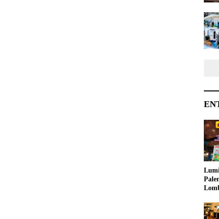
EN
Lumi
Pale
Lom
Samb
Ajak
Kreat