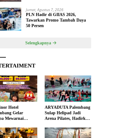
Jumat, Agustus 7, 2026
PLN Hadir di GIIAS 2026,
Tawarkan Promo Tambah Daya
50 Persen
Selengkapnya
TERTAIMENT
nor Hotel
ARYADUTA Palembang
mbang Gelar
Sulap Helipad Jadi
ba Mewarnai
Arena Pilates, Hadirkan
ut HUT ke-81 RI,
Pengalaman Wellness
 Anak Asah
Pertama di Kota
ivitas
Pempek