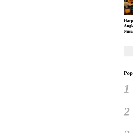
Harp
Angk
Nusa
Raya
Kuli
Tari
Pop
1
2