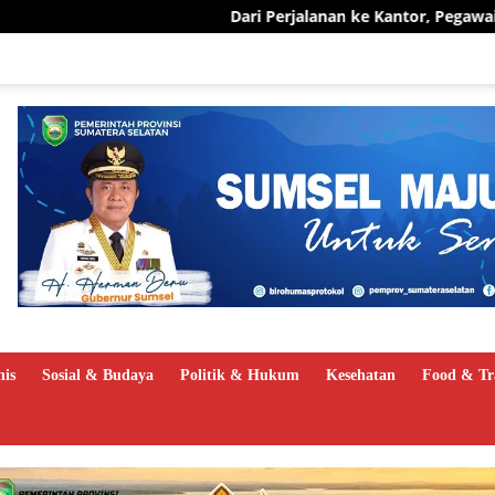
Dari Perjalanan ke Kantor, Pegawai PLN UID S2JB Pang
nis
Sosial & Budaya
Politik & Hukum
Kesehatan
Food & Tr