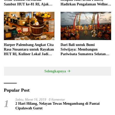
Sambut HUT ke-81 RI, Ajak
Hadirkan Pengalaman Wellness
Anak Asah Kreativitas
Pertama di Kota Pempek
Harper Palembang Angkat Cita
Dari Bali untuk Bumi
Rasa Nusantara untuk Rayakan
Sriwijaya: Membangun
HUT RI, Kuliner Lokal Jadi
Pariwisata Sumatera Selatan
Daya Tarik Utama
melalui Tata Kelola Destinasi
Terintegrasi
Selengkapnya
Popular Post
Sabtu, Maret 16, 2019
0 Komentar
1
2 Hari Hilang, Nelayan Tewas Mengambang di Pantai
Cipalawah Garut