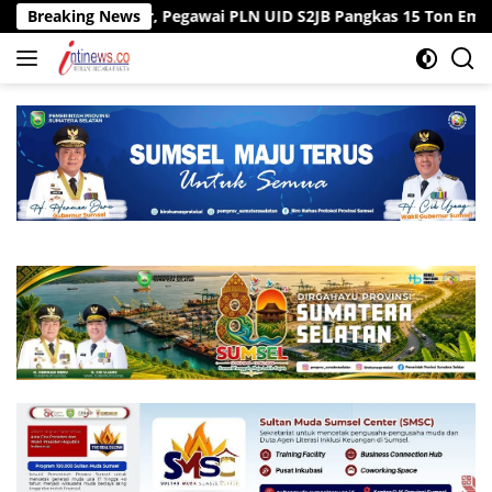
Langsung
an ke Kantor, Pegawai PLN UID S2JB Pangkas 15 Ton Emisi Karbo
Breaking News
ke
konten