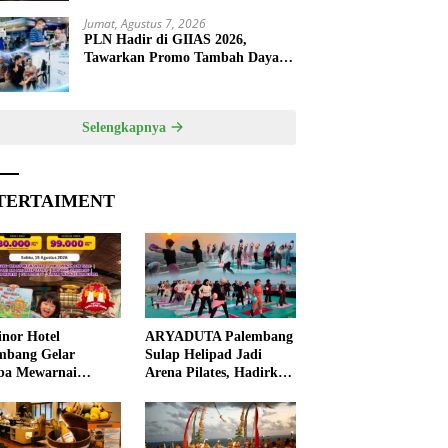
Jumat, Agustus 7, 2026
PLN Hadir di GIIAS 2026,
Tawarkan Promo Tambah Daya
50 Persen
Selengkapnya
TERTAIMENT
nor Hotel
ARYADUTA Palembang
mbang Gelar
Sulap Helipad Jadi
ba Mewarnai
Arena Pilates, Hadirkan
ut HUT ke-81 RI,
Pengalaman Wellness
 Anak Asah
Pertama di Kota
ivitas
Pempek