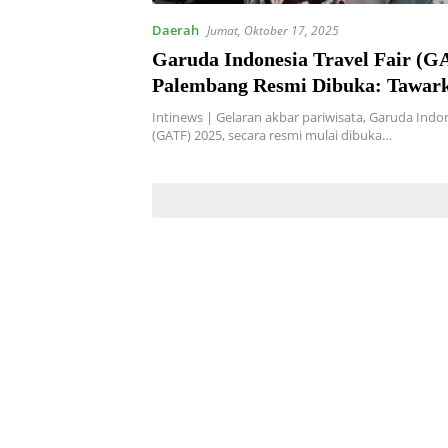
Daerah
Jumat, Oktober 17, 2025
Garuda Indonesia Travel Fair (G
Palembang Resmi Dibuka: Tawark
Spesial Mulai Rp1,1 Juta dan Ca
Intinews | Gelaran akbar pariwisata, Garuda Indon
Mandiri Hingga Rp7,27 Juta
(GATF) 2025, secara resmi mulai dibuka…