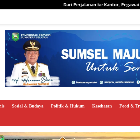
Dari Perjalanan ke Kantor, Pegawai PLN UID S2JB Pang
nis
Sosial & Budaya
Politik & Hukum
Kesehatan
Food & Tr