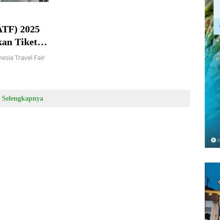
ATF) 2025
an Tiket
shback Bank
esia Travel Fair
Selengkapnya