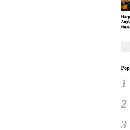
Harp
Angk
Nusa
Raya
Kuli
Tari
Pop
1
2
3