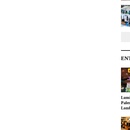
EN
Lumi
Pale
Lom
Samb
Ajak
Kreat