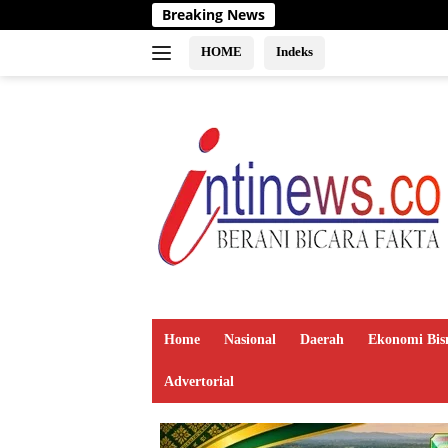
Langsung
Breaking News
ke
konten
HOME
Indeks
Home
Nasional
Daerah
Ekonomi Bis
Advertorial