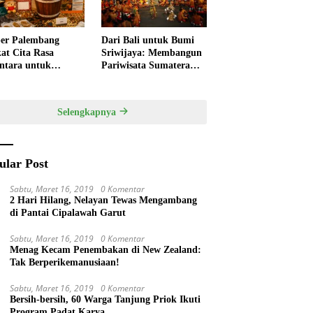
er Palembang
Dari Bali untuk Bumi
at Cita Rasa
Sriwijaya: Membangun
ntara untuk
Pariwisata Sumatera
kan HUT RI,
Selatan melalui Tata
ner Lokal Jadi Daya
Kelola Destinasi
k Utama
Terintegrasi
Selengkapnya
ular Post
Sabtu, Maret 16, 2019
0 Komentar
2 Hari Hilang, Nelayan Tewas Mengambang
di Pantai Cipalawah Garut
Sabtu, Maret 16, 2019
0 Komentar
Menag Kecam Penembakan di New Zealand:
Tak Berperikemanusiaan!
Sabtu, Maret 16, 2019
0 Komentar
Bersih-bersih, 60 Warga Tanjung Priok Ikuti
Program Padat Karya