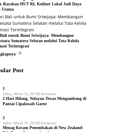
k Rayakan HUT RI, Kuliner Lokal Jadi Daya
k Utama
 Bali untuk Bumi Sriwijaya: Membangun
wisata Sumatera Selatan melalui Tata Kelola
nasi Terintegrasi
ngkapnya
ular Post
1
Sabtu, Maret 16, 2019
0 Komentar
2 Hari Hilang, Nelayan Tewas Mengambang di
Pantai Cipalawah Garut
2
Sabtu, Maret 16, 2019
0 Komentar
Menag Kecam Penembakan di New Zealand: