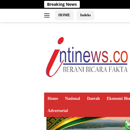
Langsung
Breaking News
ke
konten
HOME
Indeks
Home
Nasional
Daerah
Ekonomi Bis
Advertorial