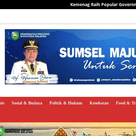
Kemenag Raih Popular Government Institutions A
nis
Sosial & Budaya
Politik & Hukum
Kesehatan
Food & Tr