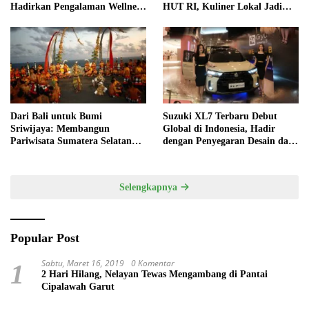
Hadirkan Pengalaman Wellness
HUT RI, Kuliner Lokal Jadi
Pertama di Kota Pempek
Daya Tarik Utama
Dari Bali untuk Bumi
Suzuki XL7 Terbaru Debut
Sriwijaya: Membangun
Global di Indonesia, Hadir
Pariwisata Sumatera Selatan
dengan Penyegaran Desain dan
melalui Tata Kelola Destinasi
Fitur Keselamatan
Terintegrasi
Selengkapnya
Popular Post
Sabtu, Maret 16, 2019
0 Komentar
1
2 Hari Hilang, Nelayan Tewas Mengambang di Pantai
Cipalawah Garut