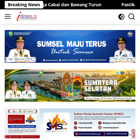
Langsung
uli, Harga Cabai dan Bawang Turun
Breaking News
Pastikan Kesiapsiagaa
ke
konten