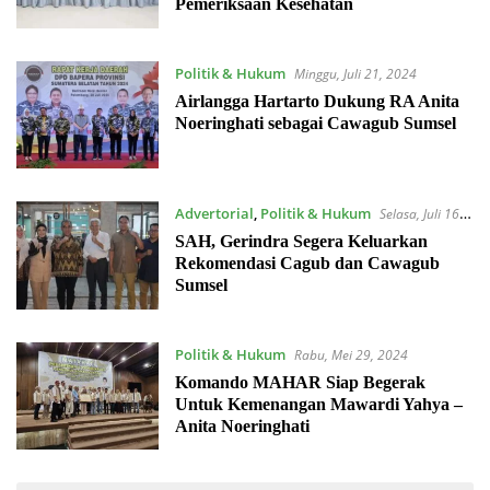
Pemeriksaan Kesehatan
Politik & Hukum
Minggu, Juli 21, 2024
Airlangga Hartarto Dukung RA Anita
Noeringhati sebagai Cawagub Sumsel
Advertorial
,
Politik & Hukum
Selasa, Juli 16,
2024
SAH, Gerindra Segera Keluarkan
Rekomendasi Cagub dan Cawagub
Sumsel
Politik & Hukum
Rabu, Mei 29, 2024
Komando MAHAR Siap Begerak
Untuk Kemenangan Mawardi Yahya –
Anita Noeringhati