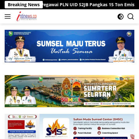
Langsung
e Kantor, Pegawai PLN UID S2JB Pangkas 15 Ton Emisi Karbon
Breaking News
ke
konten