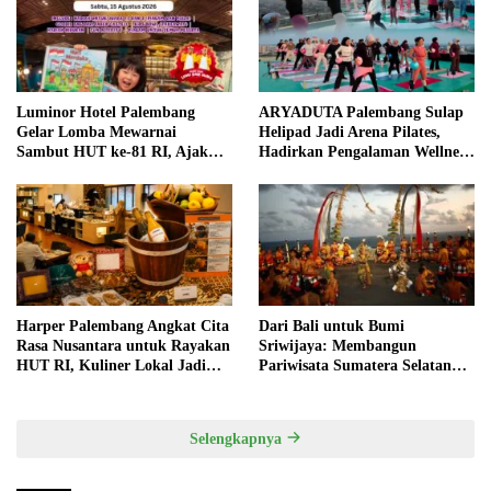
Luminor Hotel Palembang
ARYADUTA Palembang Sulap
Gelar Lomba Mewarnai
Helipad Jadi Arena Pilates,
Sambut HUT ke-81 RI, Ajak
Hadirkan Pengalaman Wellness
Anak Asah Kreativitas
Pertama di Kota Pempek
Harper Palembang Angkat Cita
Dari Bali untuk Bumi
Rasa Nusantara untuk Rayakan
Sriwijaya: Membangun
HUT RI, Kuliner Lokal Jadi
Pariwisata Sumatera Selatan
Daya Tarik Utama
melalui Tata Kelola Destinasi
Terintegrasi
Selengkapnya