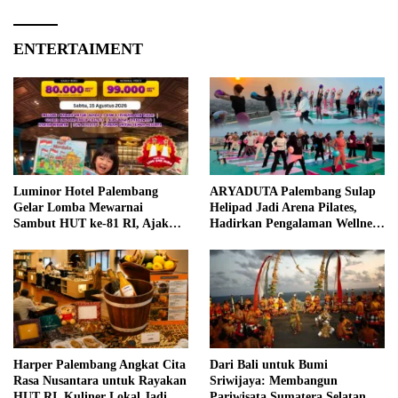
ENTERTAIMENT
Luminor Hotel Palembang
ARYADUTA Palembang Sulap
Gelar Lomba Mewarnai
Helipad Jadi Arena Pilates,
Sambut HUT ke-81 RI, Ajak
Hadirkan Pengalaman Wellness
Anak Asah Kreativitas
Pertama di Kota Pempek
Harper Palembang Angkat Cita
Dari Bali untuk Bumi
Rasa Nusantara untuk Rayakan
Sriwijaya: Membangun
HUT RI, Kuliner Lokal Jadi
Pariwisata Sumatera Selatan