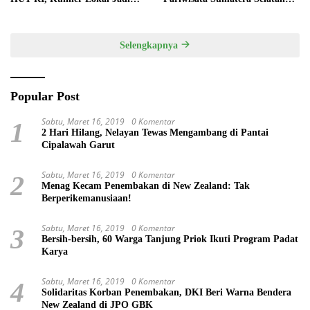
Daya Tarik Utama
melalui Tata Kelola Destinasi
Terintegrasi
Selengkapnya
Popular Post
Sabtu, Maret 16, 2019
0 Komentar
1
2 Hari Hilang, Nelayan Tewas Mengambang di Pantai
Cipalawah Garut
Sabtu, Maret 16, 2019
0 Komentar
2
Menag Kecam Penembakan di New Zealand: Tak
Berperikemanusiaan!
Sabtu, Maret 16, 2019
0 Komentar
3
Bersih-bersih, 60 Warga Tanjung Priok Ikuti Program Padat
Karya
Sabtu, Maret 16, 2019
0 Komentar
4
Solidaritas Korban Penembakan, DKI Beri Warna Bendera
New Zealand di JPO GBK