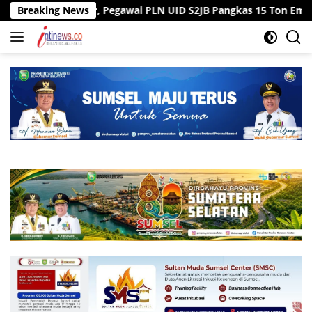
Langsung
an ke Kantor, Pegawai PLN UID S2JB Pangkas 15 Ton Emisi Karbon
Breaking News
ke
konten