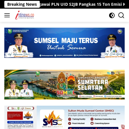
Langsung
ntor, Pegawai PLN UID S2JB Pangkas 15 Ton Emisi Karbon
Breaking News
ke
konten