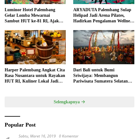
Luminor Hotel Palembang
ARYADUTA Palembang Sulap
Gelar Lomba Mewarnai
Helipad Jadi Arena Pilates,
Sambut HUT ke-81 RI, Ajak
Hadirkan Pengalaman Wellness
Anak Asah Kreativitas
Pertama di Kota Pempek
Harper Palembang Angkat Cita
Dari Bali untuk Bumi
Rasa Nusantara untuk Rayakan
Sriwijaya: Membangun
HUT RI, Kuliner Lokal Jadi
Pariwisata Sumatera Selatan
Daya Tarik Utama
melalui Tata Kelola Destinasi
Terintegrasi
Selengkapnya
Popular Post
Sabtu, Maret 16, 2019
0 Komentar