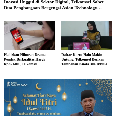
Inovasi Unggul di Sektor Digital, Telkomsel Sabet
Dua Penghargaan Bergengsi Asian Technology
Excellence Awards 2025
Hadirkan Hiburan Drama
Daftar Kartu Halo Makin
Pendek Berkualitas Harga
Untung, Telkomsel Berikan
Rp35.600 , Telkomsel
Tambahan Kuota 30GB/Bulan
Luncurkan Paket Bundle
& Gratis Langganan Platform
Premium ShortMax
AI Premium!