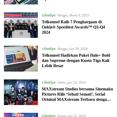
Lifestlye
Minggu, Maret 9, 2025
Telkomsel Raih 7 Penghargaan di
Ookla® Speedtest Awards™ Q3-Q4
2024
Lifestlye
Minggu, Juni 30, 2024
Telkomsel Hadirkan Paket Halo+ Bold
dan Supreme dengan Kuota Tiga Kali
Lebih Besar
Lifestlye
Sabtu, Juni 29, 2024
MAXstream Studios bersama Sinemaku
Pictures Rilis ‘Sehati Semati’, Serial
Orisinal MAXstream Terbaru dengan
Genre Thriller Drama
Lifestlye
Kamis, Juni 27, 2024