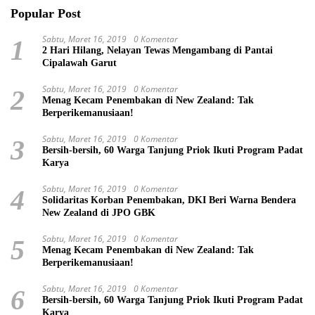
Popular Post
Sabtu, Maret 16, 2019
0 Komentar
1
2 Hari Hilang, Nelayan Tewas Mengambang di Pantai
Cipalawah Garut
Sabtu, Maret 16, 2019
0 Komentar
2
Menag Kecam Penembakan di New Zealand: Tak
Berperikemanusiaan!
Sabtu, Maret 16, 2019
0 Komentar
3
Bersih-bersih, 60 Warga Tanjung Priok Ikuti Program Padat
Karya
Sabtu, Maret 16, 2019
0 Komentar
4
Solidaritas Korban Penembakan, DKI Beri Warna Bendera
New Zealand di JPO GBK
Sabtu, Maret 16, 2019
0 Komentar
5
Menag Kecam Penembakan di New Zealand: Tak
Berperikemanusiaan!
Sabtu, Maret 16, 2019
0 Komentar
6
Bersih-bersih, 60 Warga Tanjung Priok Ikuti Program Padat
Karya