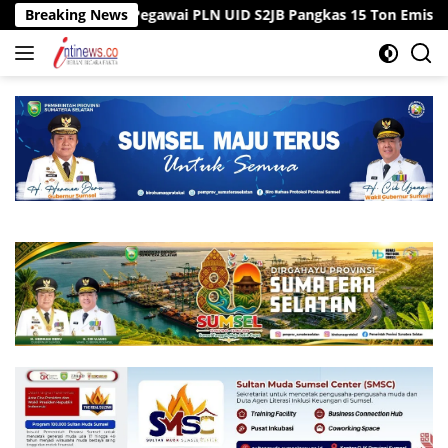
Langsung
 Kantor, Pegawai PLN UID S2JB Pangkas 15 Ton Emisi Karbon
Breaking News
ke
konten