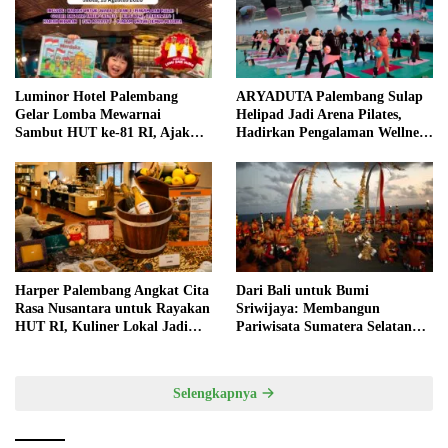
Luminor Hotel Palembang
ARYADUTA Palembang Sulap
Gelar Lomba Mewarnai
Helipad Jadi Arena Pilates,
Sambut HUT ke-81 RI, Ajak
Hadirkan Pengalaman Wellness
Anak Asah Kreativitas
Pertama di Kota Pempek
Harper Palembang Angkat Cita
Dari Bali untuk Bumi
Rasa Nusantara untuk Rayakan
Sriwijaya: Membangun
HUT RI, Kuliner Lokal Jadi
Pariwisata Sumatera Selatan
Daya Tarik Utama
melalui Tata Kelola Destinasi
Terintegrasi
Selengkapnya