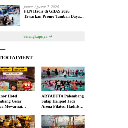
Jumat, Agustus 7, 2026
PLN Hadir di GIIAS 2026,
Tawarkan Promo Tambah Daya
50 Persen
Selengkapnya
TERTAIMENT
nor Hotel
ARYADUTA Palembang
mbang Gelar
Sulap Helipad Jadi
ba Mewarnai
Arena Pilates, Hadirkan
ut HUT ke-81 RI,
Pengalaman Wellness
 Anak Asah
Pertama di Kota
ivitas
Pempek