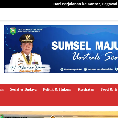
Dari Perjalanan ke Kantor, Pegawai PLN UID S2JB Pangkas 1
nis
Sosial & Budaya
Politik & Hukum
Kesehatan
Food & Tr