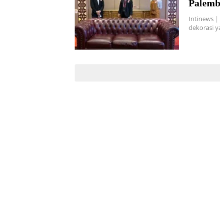
Palemb
Intinews |
dekorasi 