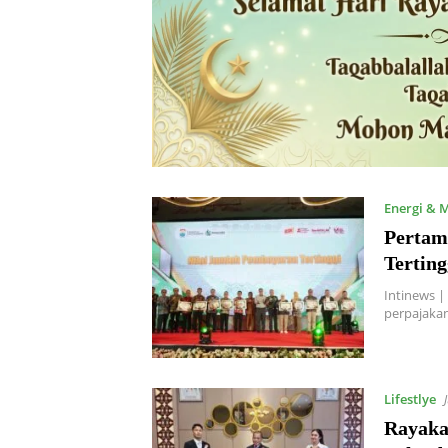
Energi & 
Pertam
Tertin
Intinews 
perpajaka
Lifestlye
Rayaka