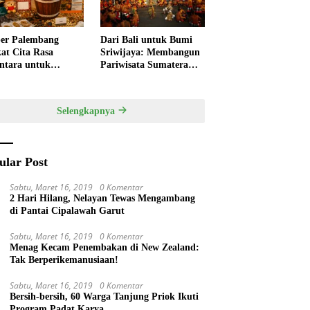
er Palembang
Dari Bali untuk Bumi
at Cita Rasa
Sriwijaya: Membangun
ntara untuk
Pariwisata Sumatera
kan HUT RI,
Selatan melalui Tata
ner Lokal Jadi Daya
Kelola Destinasi
k Utama
Terintegrasi
Selengkapnya
ular Post
Sabtu, Maret 16, 2019
0 Komentar
2 Hari Hilang, Nelayan Tewas Mengambang
di Pantai Cipalawah Garut
Sabtu, Maret 16, 2019
0 Komentar
Menag Kecam Penembakan di New Zealand:
Tak Berperikemanusiaan!
Sabtu, Maret 16, 2019
0 Komentar
Bersih-bersih, 60 Warga Tanjung Priok Ikuti
Program Padat Karya