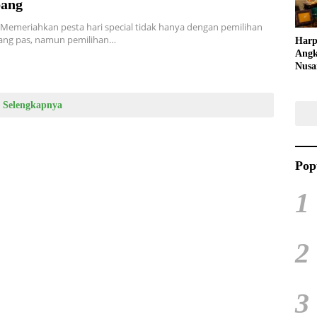
ang
 Memeriahkan pesta hari special tidak hanya dengan pemilihan
yang pas, namun pemilihan…
Harp
Angk
Nusa
Raya
Kuli
Tari
Selengkapnya
Pop
1
2
3