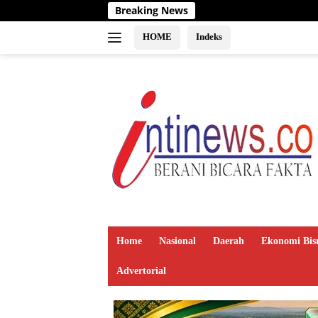
Langsung
Breaking News
ke
konten
HOME
Indeks
Home
Nasional
Daerah
Ekonomi Bis
Advertorial