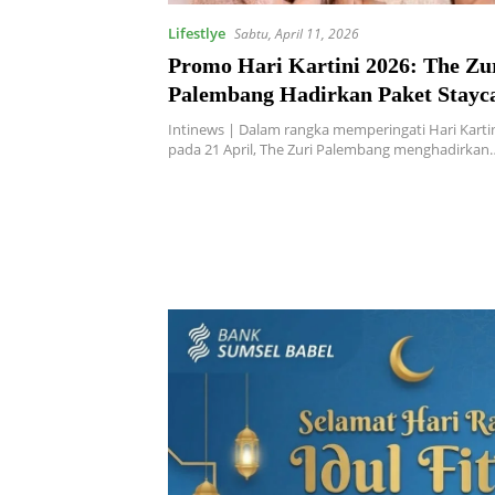
Lifestlye
Sabtu, April 11, 2026
Promo Hari Kartini 2026: The Zu
Palembang Hadirkan Paket Stayc
“Kartation” Mulai Rp700 Ribuan
Intinews | Dalam rangka memperingati Hari Kartin
pada 21 April, The Zuri Palembang menghadirkan