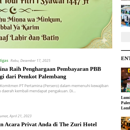
EN
Migas
Rabu, Desember 17, 2025
ina Raih Penghargaan Pembayaran PBB
ggi dari Pemkot Palembang
| Komitmen PT Pertamina (Persero) dalam memenuhi kewajiban
n daerah kembali mendapat pengakuan. Di…
Lumi
Pale
Lom
Samb
Jumat, April 21, 2023
Ajak
n Acara Privat Anda di The Zuri Hotel
Kreat