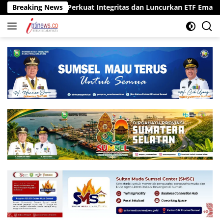
Langsung
Fokus Perkuat Integritas dan Luncurkan ETF Emas
Breaking News
Pemko
ke
konten