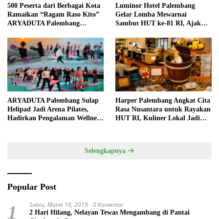
500 Peserta dari Berbagai Kota
Luminor Hotel Palembang
Ramaikan “Ragam Raso Kito”
Gelar Lomba Mewarnai
ARYADUTA Palembang
Sambut HUT ke-81 RI, Ajak
Bersama Nicky Tirta
Anak Asah Kreativitas
ARYADUTA Palembang Sulap
Harper Palembang Angkat Cita
Helipad Jadi Arena Pilates,
Rasa Nusantara untuk Rayakan
Hadirkan Pengalaman Wellness
HUT RI, Kuliner Lokal Jadi
Pertama di Kota Pempek
Daya Tarik Utama
Selengkapnya
Popular Post
Sabtu, Maret 16, 2019
0 Komentar
1
2 Hari Hilang, Nelayan Tewas Mengambang di Pantai