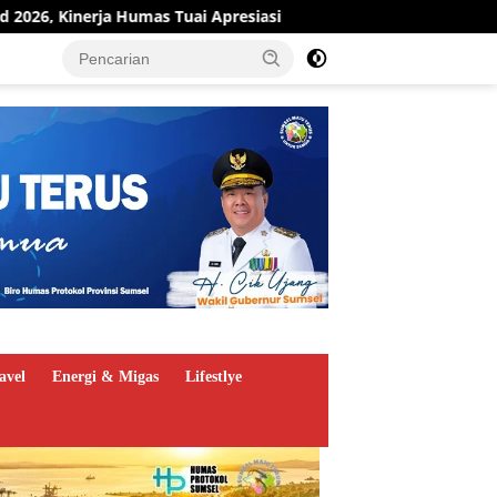
esiasi
Pit Stop Kilang Plaju Berjalan, Pertamina Perke
avel
Energi & Migas
Lifestlye