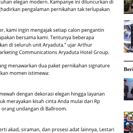
tuhan elegan modern. Kampanye ini diluncurkan di
ghadirkan pengalaman pernikahan tak terlupakan
, kami ingin mengajak setiap calon pengantin
upakan bersama kami. Tentunya beberapa
n di seluruh unit Aryaduta.” ujar Arthur
Marketing Communications Aryaduta Hotel Group.
ang menawarkan dua paket pernikahan signature
Ber
akan momen istimewa:
mewah dengan dekorasi elegan hingga layanan
ntuk merayakan kisah cinta Anda mulai dari Rp
0 orang undangan di Ballroom.
erti akad, siraman, dan prosesi adat lainnya, Lestari