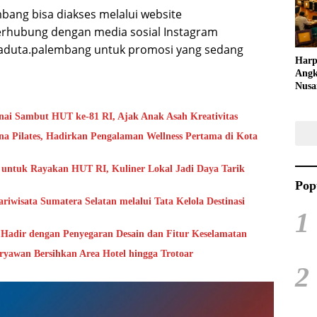
Kreat
bang bisa diakses melalui website
erhubung dengan media sosial Instagram
aduta.palembang untuk promosi yang sedang
Harp
Angk
Nusa
Raya
Kuli
ai Sambut HUT ke-81 RI, Ajak Anak Asah Kreativitas
Tari
 Pilates, Hadirkan Pengalaman Wellness Pertama di Kota
 untuk Rayakan HUT RI, Kuliner Lokal Jadi Daya Tarik
Pop
iwisata Sumatera Selatan melalui Tata Kelola Destinasi
1
, Hadir dengan Penyegaran Desain dan Fitur Keselamatan
yawan Bersihkan Area Hotel hingga Trotoar
2