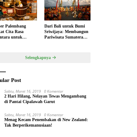
ivitas
Pempek
er Palembang
Dari Bali untuk Bumi
at Cita Rasa
Sriwijaya: Membangun
ntara untuk
Pariwisata Sumatera
kan HUT RI,
Selatan melalui Tata
ner Lokal Jadi Daya
Kelola Destinasi
k Utama
Terintegrasi
Selengkapnya
ular Post
Sabtu, Maret 16, 2019
0 Komentar
2 Hari Hilang, Nelayan Tewas Mengambang
di Pantai Cipalawah Garut
Sabtu, Maret 16, 2019
0 Komentar
Menag Kecam Penembakan di New Zealand:
Tak Berperikemanusiaan!