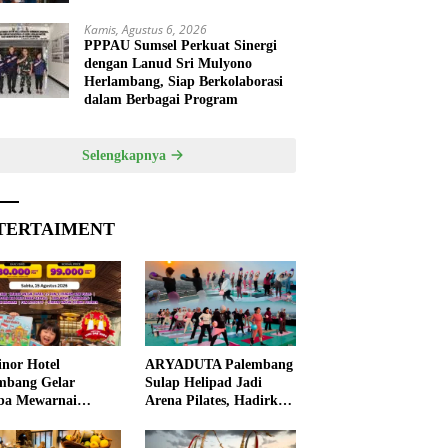
Kamis, Agustus 6, 2026
PPPAU Sumsel Perkuat Sinergi
dengan Lanud Sri Mulyono
Herlambang, Siap Berkolaborasi
dalam Berbagai Program
Selengkapnya
TERTAIMENT
nor Hotel
ARYADUTA Palembang
mbang Gelar
Sulap Helipad Jadi
ba Mewarnai
Arena Pilates, Hadirkan
ut HUT ke-81 RI,
Pengalaman Wellness
 Anak Asah
Pertama di Kota