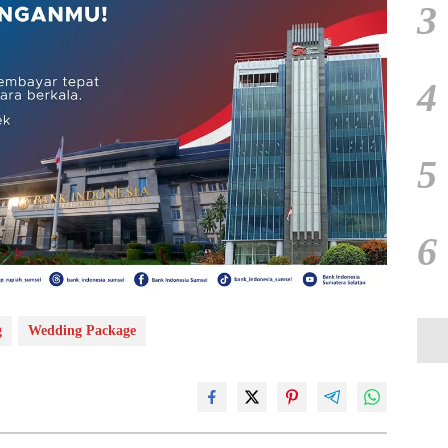
3
4
5
6
g
Wedding Package