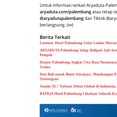
Untuk informasi terkait Aryaduta Palem
aryaduta.com/palembang
atau tetap t
@aryadutapalembang
dan Tiktok @ary
berlangsung. (vv)
Berita Terkait
Luminor Hotel Palembang Gelar Lomba Mewarn
ARYADUTA Palembang Sulap Helipad Jadi Arena
Pempek
Harper Palembang Angkat Cita Rasa Nusantara
Utama
Dari Bali untuk Bumi Sriwijaya: Membangun Par
Terintegrasi
Suzuki XL7 Terbaru Debut Global di Indonesia
BATIQA Hotel Palembang Libatkan Seluruh Kar