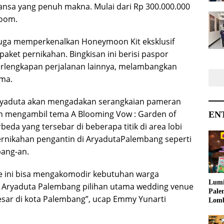
ansa yang penuh makna. Mulai dari Rp 300.000.000
room.
juga memperkenalkan Honeymoon Kit eksklusif
ket pernikahan. Bingkisan ini berisi paspor
erlengkapan perjalanan lainnya, melambangkan
ama.
, Aryaduta akan mengadakan serangkaian pameran
an mengambil tema A Blooming Vow : Garden of
EN
eda yang tersebar di beberapa titik di area lobi
pernikahan pengantin di AryadutaPalembang seperti
bang-an.
 ini bisa mengakomodir kebutuhan warga
Lumi
Aryaduta Palembang pilihan utama wedding venue
Pale
sar di kota Palembang”, ucap Emmy Yunarti
Lom
Samb
.
Ajak