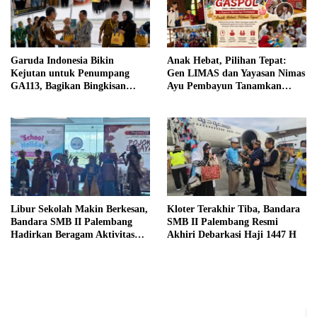
Garuda Indonesia Bikin
Anak Hebat, Pilihan Tepat:
Kejutan untuk Penumpang
Gen LIMAS dan Yayasan Nimas
GA113, Bagikan Bingkisan
Ayu Pembayun Tanamkan
Khas Palembang Jelang
Literasi Keuangan Sejak Din
Terbang
Libur Sekolah Makin Berkesan,
Kloter Terakhir Tiba, Bandara
Bandara SMB II Palembang
SMB II Palembang Resmi
Hadirkan Beragam Aktivitas
Akhiri Debarkasi Haji 1447 H
Seru untuk Keluarga