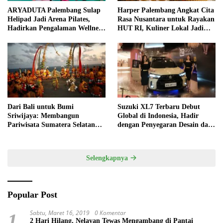
ARYADUTA Palembang Sulap
Harper Palembang Angkat Cita
Helipad Jadi Arena Pilates,
Rasa Nusantara untuk Rayakan
Hadirkan Pengalaman Wellness
HUT RI, Kuliner Lokal Jadi
Pertama di Kota Pempek
Daya Tarik Utama
Dari Bali untuk Bumi
Suzuki XL7 Terbaru Debut
Sriwijaya: Membangun
Global di Indonesia, Hadir
Pariwisata Sumatera Selatan
dengan Penyegaran Desain dan
melalui Tata Kelola Destinasi
Fitur Keselamatan
Terintegrasi
Selengkapnya
Popular Post
Sabtu, Maret 16, 2019
0 Komentar
1
2 Hari Hilang, Nelayan Tewas Mengambang di Pantai