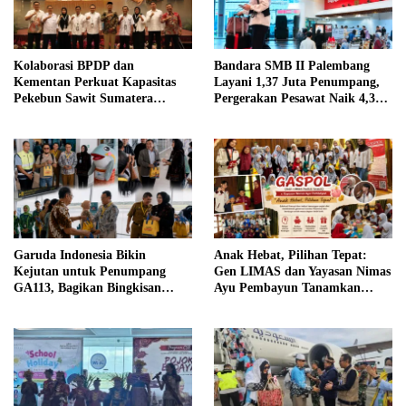
Kolaborasi BPDP dan
Bandara SMB II Palembang
Kementan Perkuat Kapasitas
Layani 1,37 Juta Penumpang,
Pekebun Sawit Sumatera
Pergerakan Pesawat Naik 4,3
Selatan
Persen pada Semester I 2026
Garuda Indonesia Bikin
Anak Hebat, Pilihan Tepat:
Kejutan untuk Penumpang
Gen LIMAS dan Yayasan Nimas
GA113, Bagikan Bingkisan
Ayu Pembayun Tanamkan
Khas Palembang Jelang
Literasi Keuangan Sejak Din
Terbang