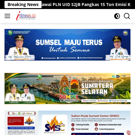
Langsung
tor, Pegawai PLN UID S2JB Pangkas 15 Ton Emisi Karbon
Breaking News
ke
konten