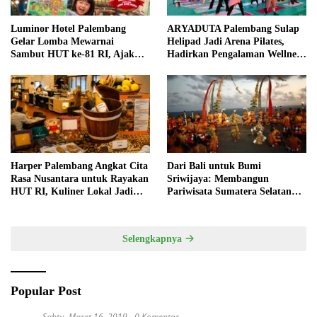
Luminor Hotel Palembang
ARYADUTA Palembang Sulap
Gelar Lomba Mewarnai
Helipad Jadi Arena Pilates,
Sambut HUT ke-81 RI, Ajak
Hadirkan Pengalaman Wellness
Anak Asah Kreativitas
Pertama di Kota Pempek
Harper Palembang Angkat Cita
Dari Bali untuk Bumi
Rasa Nusantara untuk Rayakan
Sriwijaya: Membangun
HUT RI, Kuliner Lokal Jadi
Pariwisata Sumatera Selatan
Daya Tarik Utama
melalui Tata Kelola Destinasi
Terintegrasi
Selengkapnya
Popular Post
Sabtu, Maret 16, 2019
0 Komentar