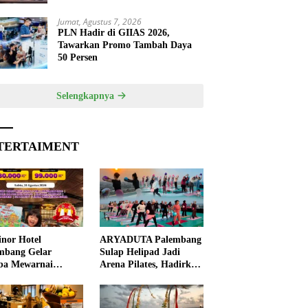
Jumat, Agustus 7, 2026
PLN Hadir di GIIAS 2026,
Tawarkan Promo Tambah Daya
50 Persen
Selengkapnya
TERTAIMENT
nor Hotel
ARYADUTA Palembang
mbang Gelar
Sulap Helipad Jadi
ba Mewarnai
Arena Pilates, Hadirkan
ut HUT ke-81 RI,
Pengalaman Wellness
 Anak Asah
Pertama di Kota
ivitas
Pempek