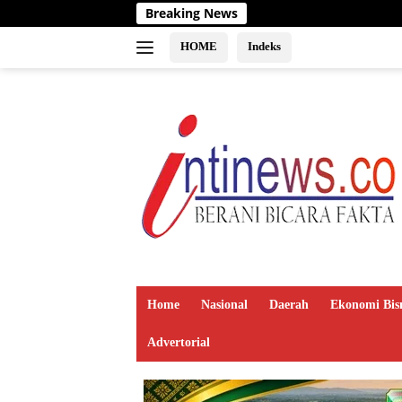
Langsung
Breaking News
ke
konten
HOME
Indeks
Home
Nasional
Daerah
Ekonomi Bis
Advertorial