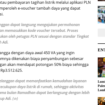
au pembayaran tagihan listrik melalui aplikasi PLN
memperoleh e-voucher tambah daya yang dapat
si.
langgan dapat langsung mengajukan permohonan
an memasukkan kode voucher tersebut. Proses
kan oleh petugas PLN sesuai dengan standar Tingkat
 Adi.
EN
ngga dengan daya awal 450 VA yang ingin
umnya dikenakan biaya penyambungan sebesar
nggan akan mendapat potongan 50% biaya sehingga
 Rp3.512.625.
 pelanggan dapat memanfaatkan kemudahan layanan
Lumi
Pale
ecukupan daya listrik di rumah, sehingga aktivitas
Lom
ama bulan Ramadhan dapat berlangsung dengan lebih
Samb
up Adi.
(vv)
Ajak
Kreat