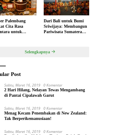
er Palembang
Dari Bali untuk Bumi
at Cita Rasa
Sriwijaya: Membangun
ntara untuk
Pariwisata Sumatera
kan HUT RI,
Selatan melalui Tata
ner Lokal Jadi Daya
Kelola Destinasi
k Utama
Terintegrasi
Selengkapnya
ular Post
Sabtu, Maret 16, 2019
0 Komentar
2 Hari Hilang, Nelayan Tewas Mengambang
di Pantai Cipalawah Garut
Sabtu, Maret 16, 2019
0 Komentar
Menag Kecam Penembakan di New Zealand:
Tak Berperikemanusiaan!
Sabtu, Maret 16, 2019
0 Komentar