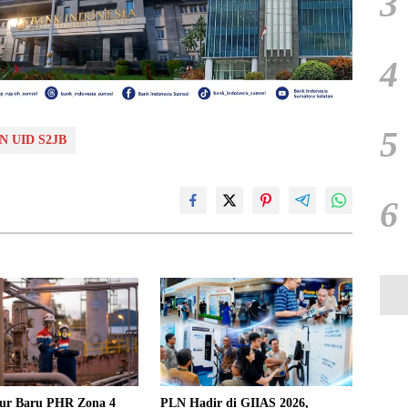
3
4
5
N UID S2JB
6
ur Baru PHR Zona 4
PLN Hadir di GIIAS 2026,