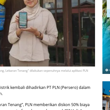
ng, Lebaran Tenang" dilakukan sepenuhnya melalui aplikasi PLN
istrik kembali dihadirkan PT PLN (Persero) dalam
h.
ran Tenang”, PLN memberikan diskon 50% biaya