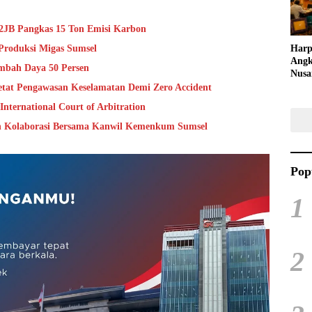
S2JB Pangkas 15 Ton Emisi Karbon
Harp
Produksi Migas Sumsel
Angk
mbah Daya 50 Persen
Nusa
Raya
ketat Pengawasan Keselamatan Demi Zero Accident
Kuli
nternational Court of Arbitration
Tari
an Kolaborasi Bersama Kanwil Kemenkum Sumsel
Pop
1
2