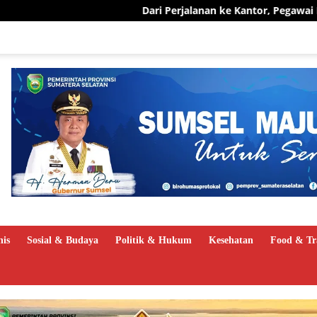
Dari Perjalanan ke Kantor, Pegawai PLN UID S2JB Pangka
nis
Sosial & Budaya
Politik & Hukum
Kesehatan
Food & Tr