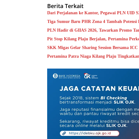
Berita Terkait
Dari Perjalanan ke Kantor, Pegawai PLN UID 
Tiga Sumur Baru PHR Zona 4 Tambah Potensi 
PLN Hadir di GIIAS 2026, Tawarkan Promo Ta
Pit Stop Kilang Plaju Berjalan, Pertamina Per
SKK Migas Gelar Sharing Session Bersama ICC I
Pertamina Patra Niaga Kilang Plaju Tingkatk