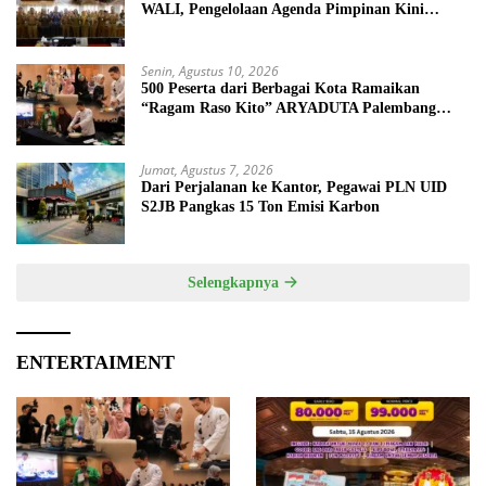
WALI, Pengelolaan Agenda Pimpinan Kini
Terintegrasi Digital
Senin, Agustus 10, 2026
500 Peserta dari Berbagai Kota Ramaikan
“Ragam Raso Kito” ARYADUTA Palembang
Bersama Nicky Tirta
Jumat, Agustus 7, 2026
Dari Perjalanan ke Kantor, Pegawai PLN UID
S2JB Pangkas 15 Ton Emisi Karbon
Selengkapnya
ENTERTAIMENT