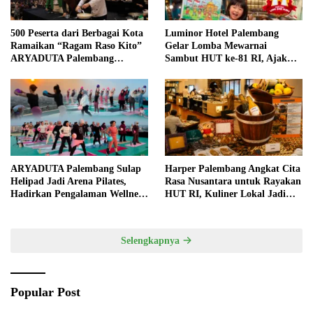
500 Peserta dari Berbagai Kota
Luminor Hotel Palembang
Ramaikan “Ragam Raso Kito”
Gelar Lomba Mewarnai
ARYADUTA Palembang
Sambut HUT ke-81 RI, Ajak
Bersama Nicky Tirta
Anak Asah Kreativitas
ARYADUTA Palembang Sulap
Harper Palembang Angkat Cita
Helipad Jadi Arena Pilates,
Rasa Nusantara untuk Rayakan
Hadirkan Pengalaman Wellness
HUT RI, Kuliner Lokal Jadi
Pertama di Kota Pempek
Daya Tarik Utama
Selengkapnya
Popular Post