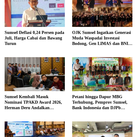
Sumsel Deflasi 0,24 Persen pada
OJK Sumsel Ingatkan Generasi
Juli, Harga Cabai dan Bawang
Muda Waspadai Investasi
Turun
Bodong, Gen LIMAS dan BNI
Gelar Seminar Literasi
Keuangan
Sumsel Kembali Masuk
Petani hingga Dapur MBG
Nominasi TPAKD Award 2026,
Terhubung, Pemprov Sumsel,
Herman Deru Andalkan
Bank Indonesia dan DJPb
Program 100.000 Sultan Muda
Bangun Ekosistem Pangan
Terintegrasi