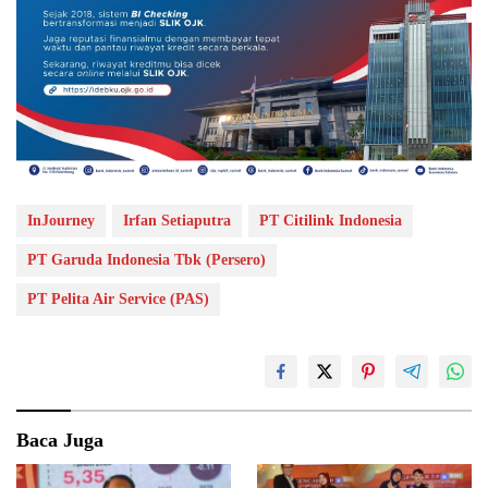
InJourney
Irfan Setiaputra
PT Citilink Indonesia
PT Garuda Indonesia Tbk (Persero)
PT Pelita Air Service (PAS)
Baca Juga