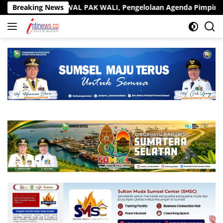
Langsung
KAWAL PAK WALI, Pengelolaan Agenda Pimpinan Kini Terintegras
Breaking News
ke
konten