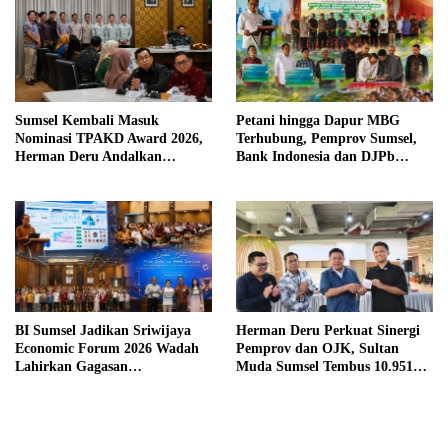
Sumsel Kembali Masuk
Petani hingga Dapur MBG
Nominasi TPAKD Award 2026,
Terhubung, Pemprov Sumsel,
Herman Deru Andalkan
Bank Indonesia dan DJPb
Program 100.000 Sultan Muda
Bangun Ekosistem Pangan
Terintegrasi
BI Sumsel Jadikan Sriwijaya
Herman Deru Perkuat Sinergi
Economic Forum 2026 Wadah
Pemprov dan OJK, Sultan
Lahirkan Gagasan
Muda Sumsel Tembus 10.951
Pembangunan Sumsel
Peserta