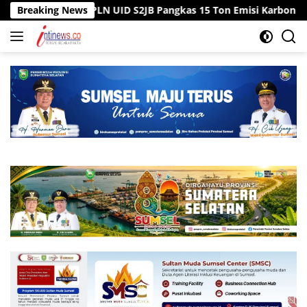
Langsung
awai PLN UID S2JB Pangkas 15 Ton Emisi Karbon
Breaking News
Tiga Sum
ke
konten