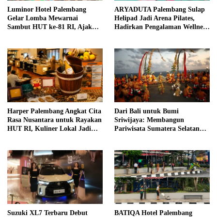
Luminor Hotel Palembang
ARYADUTA Palembang Sulap
Gelar Lomba Mewarnai
Helipad Jadi Arena Pilates,
Sambut HUT ke-81 RI, Ajak
Hadirkan Pengalaman Wellness
Anak Asah Kreativitas
Pertama di Kota Pempek
Harper Palembang Angkat Cita
Dari Bali untuk Bumi
Rasa Nusantara untuk Rayakan
Sriwijaya: Membangun
HUT RI, Kuliner Lokal Jadi
Pariwisata Sumatera Selatan
Daya Tarik Utama
melalui Tata Kelola Destinasi
Terintegrasi
Suzuki XL7 Terbaru Debut
BATIQA Hotel Palembang