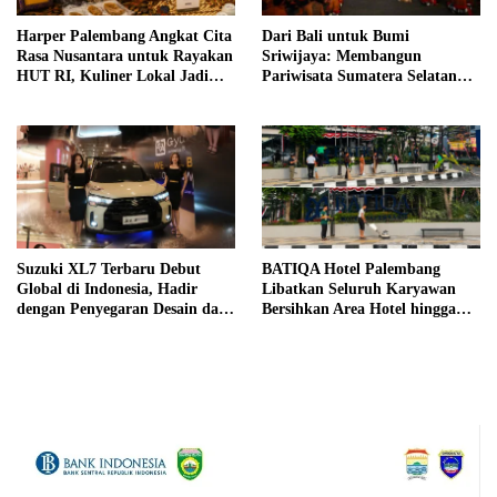
Harper Palembang Angkat Cita
Dari Bali untuk Bumi
Rasa Nusantara untuk Rayakan
Sriwijaya: Membangun
HUT RI, Kuliner Lokal Jadi
Pariwisata Sumatera Selatan
Daya Tarik Utama
melalui Tata Kelola Destinasi
Terintegrasi
Suzuki XL7 Terbaru Debut
BATIQA Hotel Palembang
Global di Indonesia, Hadir
Libatkan Seluruh Karyawan
dengan Penyegaran Desain dan
Bersihkan Area Hotel hingga
Fitur Keselamatan
Trotoar