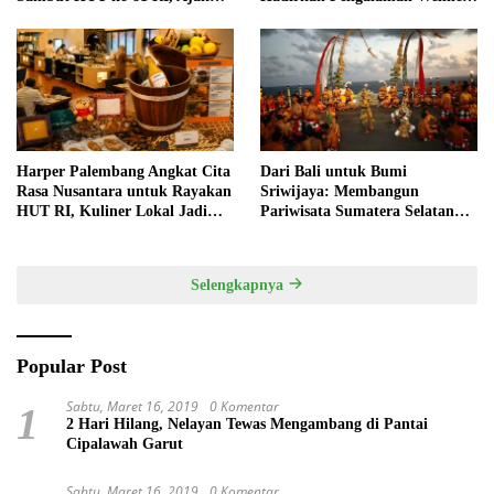
Anak Asah Kreativitas
Pertama di Kota Pempek
Harper Palembang Angkat Cita
Dari Bali untuk Bumi
Rasa Nusantara untuk Rayakan
Sriwijaya: Membangun
HUT RI, Kuliner Lokal Jadi
Pariwisata Sumatera Selatan
Daya Tarik Utama
melalui Tata Kelola Destinasi
Terintegrasi
Selengkapnya
Popular Post
Sabtu, Maret 16, 2019
0 Komentar
1
2 Hari Hilang, Nelayan Tewas Mengambang di Pantai
Cipalawah Garut
Sabtu, Maret 16, 2019
0 Komentar