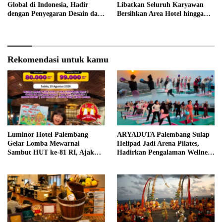
Global di Indonesia, Hadir
Libatkan Seluruh Karyawan
dengan Penyegaran Desain dan
Bersihkan Area Hotel hingga
Fitur Keselamatan
Trotoar
Rekomendasi untuk kamu
Luminor Hotel Palembang
ARYADUTA Palembang Sulap
Gelar Lomba Mewarnai
Helipad Jadi Arena Pilates,
Sambut HUT ke-81 RI, Ajak
Hadirkan Pengalaman Wellness
Anak Asah Kreativitas
Pertama di Kota Pempek