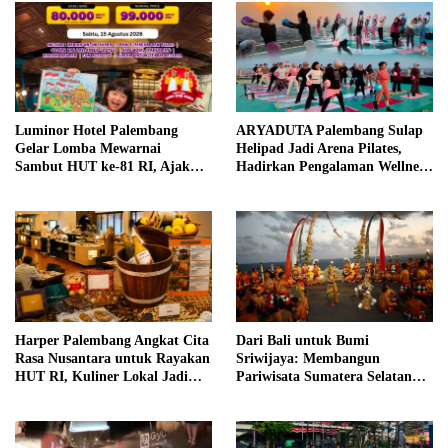
Luminor Hotel Palembang
ARYADUTA Palembang Sulap
Gelar Lomba Mewarnai
Helipad Jadi Arena Pilates,
Sambut HUT ke-81 RI, Ajak
Hadirkan Pengalaman Wellness
Anak Asah Kreativitas
Pertama di Kota Pempek
Harper Palembang Angkat Cita
Dari Bali untuk Bumi
Rasa Nusantara untuk Rayakan
Sriwijaya: Membangun
HUT RI, Kuliner Lokal Jadi
Pariwisata Sumatera Selatan
Daya Tarik Utama
melalui Tata Kelola Destinasi
Terintegrasi