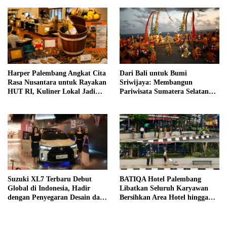
Harper Palembang Angkat Cita
Dari Bali untuk Bumi
Rasa Nusantara untuk Rayakan
Sriwijaya: Membangun
HUT RI, Kuliner Lokal Jadi
Pariwisata Sumatera Selatan
Daya Tarik Utama
melalui Tata Kelola Destinasi
Terintegrasi
Suzuki XL7 Terbaru Debut
BATIQA Hotel Palembang
Global di Indonesia, Hadir
Libatkan Seluruh Karyawan
dengan Penyegaran Desain dan
Bersihkan Area Hotel hingga
Fitur Keselamatan
Trotoar