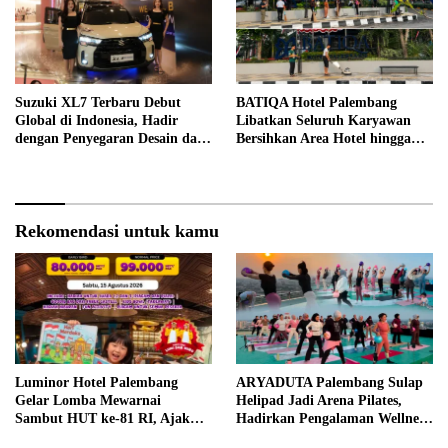
Suzuki XL7 Terbaru Debut
BATIQA Hotel Palembang
Global di Indonesia, Hadir
Libatkan Seluruh Karyawan
dengan Penyegaran Desain dan
Bersihkan Area Hotel hingga
Fitur Keselamatan
Trotoar
Rekomendasi untuk kamu
Luminor Hotel Palembang
ARYADUTA Palembang Sulap
Gelar Lomba Mewarnai
Helipad Jadi Arena Pilates,
Sambut HUT ke-81 RI, Ajak
Hadirkan Pengalaman Wellness
Anak Asah Kreativitas
Pertama di Kota Pempek