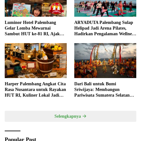
Luminor Hotel Palembang
ARYADUTA Palembang Sulap
Gelar Lomba Mewarnai
Helipad Jadi Arena Pilates,
Sambut HUT ke-81 RI, Ajak
Hadirkan Pengalaman Wellness
Anak Asah Kreativitas
Pertama di Kota Pempek
Harper Palembang Angkat Cita
Dari Bali untuk Bumi
Rasa Nusantara untuk Rayakan
Sriwijaya: Membangun
HUT RI, Kuliner Lokal Jadi
Pariwisata Sumatera Selatan
Daya Tarik Utama
melalui Tata Kelola Destinasi
Terintegrasi
Selengkapnya
Popular Post