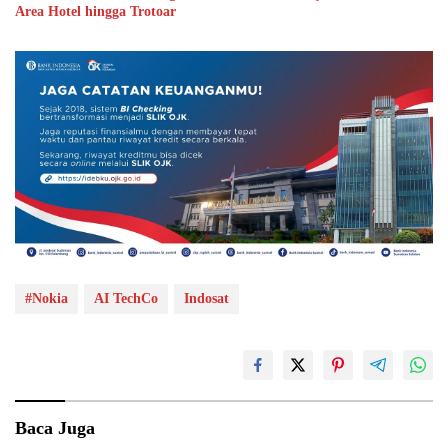
Area Hotel hingga Trotoar
#Nokia
AI TechCo
Indosat
Baca Juga