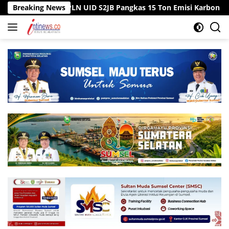
Langsung
awai PLN UID S2JB Pangkas 15 Ton Emisi Karbon
Breaking News
Tiga Sum
ke
konten