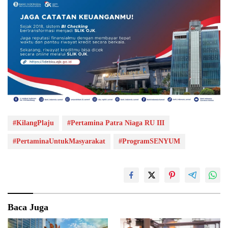
#KilangPlaju
#Pertamina Patra Niaga RU III
#PertaminaUntukMasyarakat
#ProgramSENYUM
Baca Juga