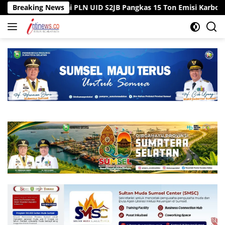
Langsung
egawai PLN UID S2JB Pangkas 15 Ton Emisi Karbon
Breaking News
Tiga 
ke
konten