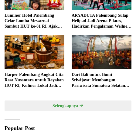
Luminor Hotel Palembang
ARYADUTA Palembang Sulap
Gelar Lomba Mewarnai
Helipad Jadi Arena Pilates,
Sambut HUT ke-81 RI, Ajak
Hadirkan Pengalaman Wellness
Anak Asah Kreativitas
Pertama di Kota Pempek
Harper Palembang Angkat Cita
Dari Bali untuk Bumi
Rasa Nusantara untuk Rayakan
Sriwijaya: Membangun
HUT RI, Kuliner Lokal Jadi
Pariwisata Sumatera Selatan
Daya Tarik Utama
melalui Tata Kelola Destinasi
Terintegrasi
Selengkapnya
Popular Post