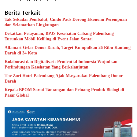
Berita Terkait
Tak Sekadar Pembalut, Cindo Pads Dorong Ekonomi Perempuan
dan Selamatkan Lingkungan
Dekatkan Pelayanan, BPJS Kesehatan Cabang Palembang
Turunkan Mobil Keliling di Event Jalan Santai
Alfamart Gelar Donor Darah, Target Kumpulkan 26 Ribu Kantong
Darah di 34 Kota
Kolaborasi dan Digitalisasi: Prudential Indonesia Wujudkan
Perlindungan Kesehatan Yang Berkelanjutan
The Zuri Hotel Palembang Ajak Masyarakat Palembang Donor
Darah
Kepala BPOM Soroti Tantangan dan Peluang Produk Biologi di
Pasar Global