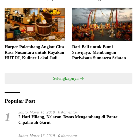
Anak Asah Kreativitas
Pertama di Kota Pempek
Harper Palembang Angkat Cita
Dari Bali untuk Bumi
Rasa Nusantara untuk Rayakan
Sriwijaya: Membangun
HUT RI, Kuliner Lokal Jadi
Pariwisata Sumatera Selatan
Daya Tarik Utama
melalui Tata Kelola Destinasi
Terintegrasi
Selengkapnya
Popular Post
Sabtu, Maret 16, 2019
0 Komentar
1
2 Hari Hilang, Nelayan Tewas Mengambang di Pantai
Cipalawah Garut
Sabtu, Maret 16, 2019
0 Komentar