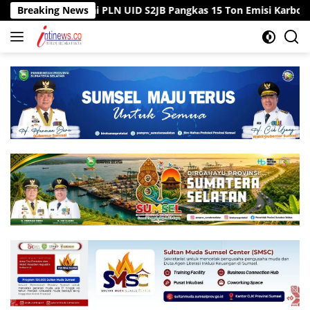
Langsung
egawai PLN UID S2JB Pangkas 15 Ton Emisi Karbon
Breaking News
Tiga S
ke
konten