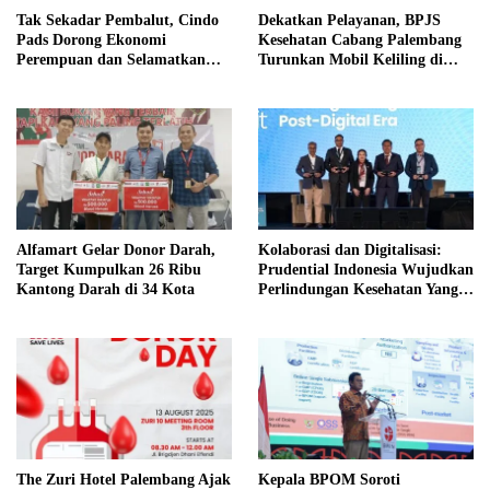
Tak Sekadar Pembalut, Cindo
Dekatkan Pelayanan, BPJS
Pads Dorong Ekonomi
Kesehatan Cabang Palembang
Perempuan dan Selamatkan
Turunkan Mobil Keliling di
Lingkungan
Event Jalan Santai
Alfamart Gelar Donor Darah,
Kolaborasi dan Digitalisasi:
Target Kumpulkan 26 Ribu
Prudential Indonesia Wujudkan
Kantong Darah di 34 Kota
Perlindungan Kesehatan Yang
Berkelanjutan
The Zuri Hotel Palembang Ajak
Kepala BPOM Soroti