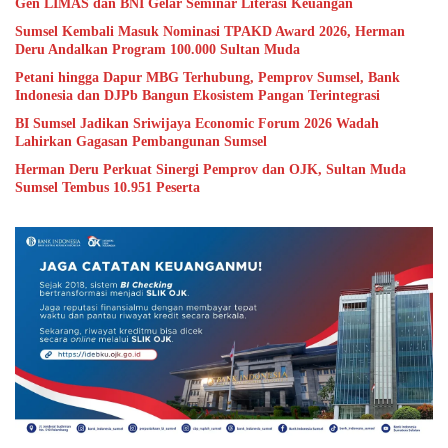
Gen LIMAS dan BNI Gelar Seminar Literasi Keuangan
Sumsel Kembali Masuk Nominasi TPAKD Award 2026, Herman
Deru Andalkan Program 100.000 Sultan Muda
Petani hingga Dapur MBG Terhubung, Pemprov Sumsel, Bank
Indonesia dan DJPb Bangun Ekosistem Pangan Terintegrasi
BI Sumsel Jadikan Sriwijaya Economic Forum 2026 Wadah
Lahirkan Gagasan Pembangunan Sumsel
Herman Deru Perkuat Sinergi Pemprov dan OJK, Sultan Muda
Sumsel Tembus 10.951 Peserta