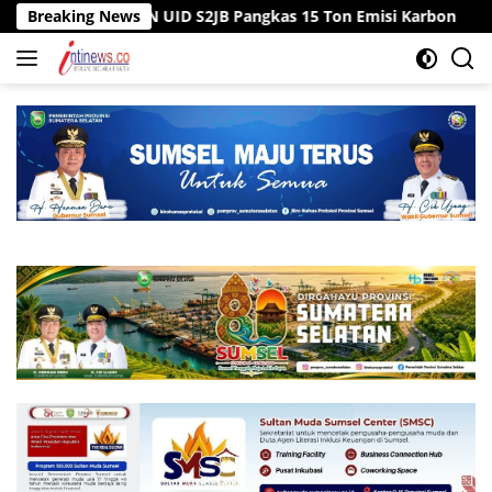
Langsung
PLN UID S2JB Pangkas 15 Ton Emisi Karbon
Breaking News
Tiga Sumur B
ke
konten