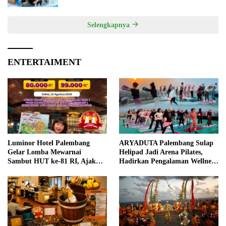
Selengkapnya
ENTERTAIMENT
Luminor Hotel Palembang
ARYADUTA Palembang Sulap
Gelar Lomba Mewarnai
Helipad Jadi Arena Pilates,
Sambut HUT ke-81 RI, Ajak
Hadirkan Pengalaman Wellness
Anak Asah Kreativitas
Pertama di Kota Pempek