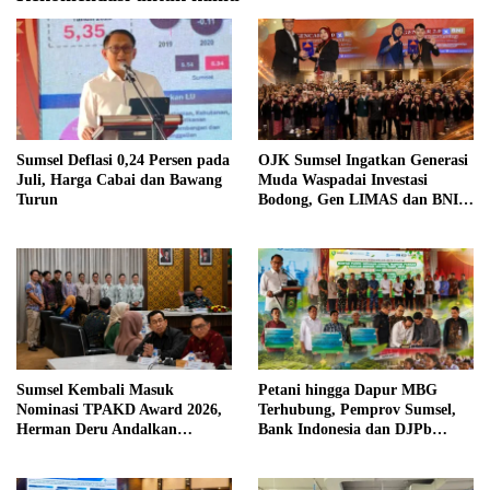
Sumsel Deflasi 0,24 Persen pada
OJK Sumsel Ingatkan Generasi
Juli, Harga Cabai dan Bawang
Muda Waspadai Investasi
Turun
Bodong, Gen LIMAS dan BNI
Gelar Seminar Literasi
Keuangan
Sumsel Kembali Masuk
Petani hingga Dapur MBG
Nominasi TPAKD Award 2026,
Terhubung, Pemprov Sumsel,
Herman Deru Andalkan
Bank Indonesia dan DJPb
Program 100.000 Sultan Muda
Bangun Ekosistem Pangan
Terintegrasi