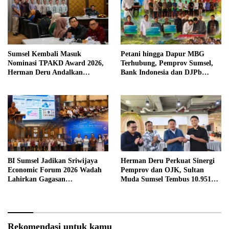
Sumsel Kembali Masuk
Petani hingga Dapur MBG
Nominasi TPAKD Award 2026,
Terhubung, Pemprov Sumsel,
Herman Deru Andalkan
Bank Indonesia dan DJPb
Program 100.000 Sultan Muda
Bangun Ekosistem Pangan
Terintegrasi
BI Sumsel Jadikan Sriwijaya
Herman Deru Perkuat Sinergi
Economic Forum 2026 Wadah
Pemprov dan OJK, Sultan
Lahirkan Gagasan
Muda Sumsel Tembus 10.951
Pembangunan Sumsel
Peserta
Rekomendasi untuk kamu