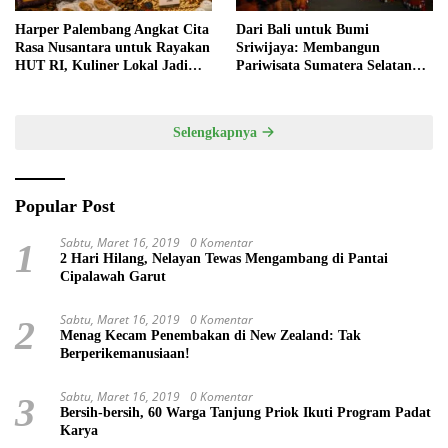
Harper Palembang Angkat Cita
Dari Bali untuk Bumi
Rasa Nusantara untuk Rayakan
Sriwijaya: Membangun
HUT RI, Kuliner Lokal Jadi
Pariwisata Sumatera Selatan
Daya Tarik Utama
melalui Tata Kelola Destinasi
Terintegrasi
Selengkapnya
Popular Post
Sabtu, Maret 16, 2019
0 Komentar
1
2 Hari Hilang, Nelayan Tewas Mengambang di Pantai
Cipalawah Garut
Sabtu, Maret 16, 2019
0 Komentar
2
Menag Kecam Penembakan di New Zealand: Tak
Berperikemanusiaan!
Sabtu, Maret 16, 2019
0 Komentar
3
Bersih-bersih, 60 Warga Tanjung Priok Ikuti Program Padat
Karya