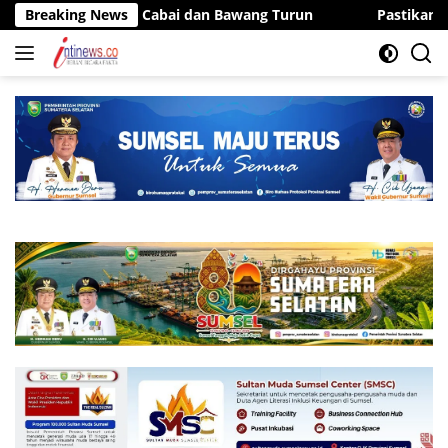
Langsung
i, Harga Cabai dan Bawang Turun
Breaking News
Pastikan Kesiapsiagaan 
ke
konten