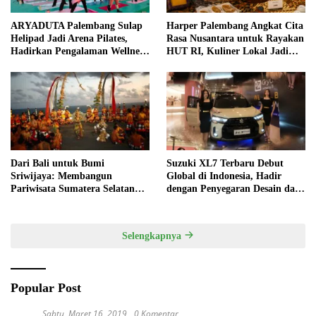
ARYADUTA Palembang Sulap
Harper Palembang Angkat Cita
Helipad Jadi Arena Pilates,
Rasa Nusantara untuk Rayakan
Hadirkan Pengalaman Wellness
HUT RI, Kuliner Lokal Jadi
Pertama di Kota Pempek
Daya Tarik Utama
Dari Bali untuk Bumi
Suzuki XL7 Terbaru Debut
Sriwijaya: Membangun
Global di Indonesia, Hadir
Pariwisata Sumatera Selatan
dengan Penyegaran Desain dan
melalui Tata Kelola Destinasi
Fitur Keselamatan
Terintegrasi
Selengkapnya
Popular Post
Sabtu, Maret 16, 2019
0 Komentar