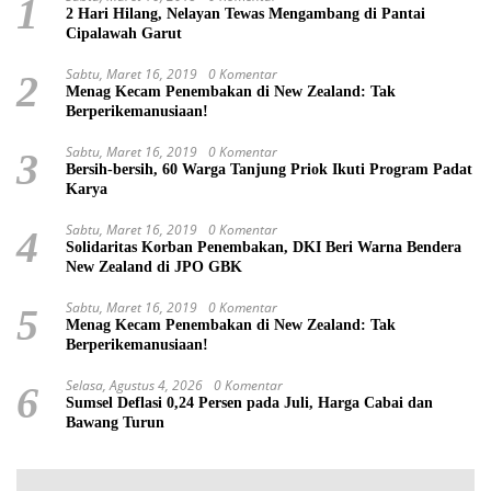
1
2 Hari Hilang, Nelayan Tewas Mengambang di Pantai
Cipalawah Garut
Sabtu, Maret 16, 2019
0 Komentar
2
Menag Kecam Penembakan di New Zealand: Tak
Berperikemanusiaan!
Sabtu, Maret 16, 2019
0 Komentar
3
Bersih-bersih, 60 Warga Tanjung Priok Ikuti Program Padat
Karya
Sabtu, Maret 16, 2019
0 Komentar
4
Solidaritas Korban Penembakan, DKI Beri Warna Bendera
New Zealand di JPO GBK
Sabtu, Maret 16, 2019
0 Komentar
5
Menag Kecam Penembakan di New Zealand: Tak
Berperikemanusiaan!
Selasa, Agustus 4, 2026
0 Komentar
6
Sumsel Deflasi 0,24 Persen pada Juli, Harga Cabai dan
Bawang Turun