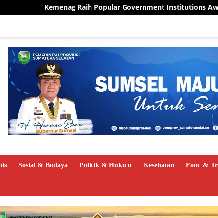
aih Popular Government Institutions Award 2026, Kinerja Huma
nis
Sosial & Budaya
Politik & Hukum
Kesehatan
Food & Tr