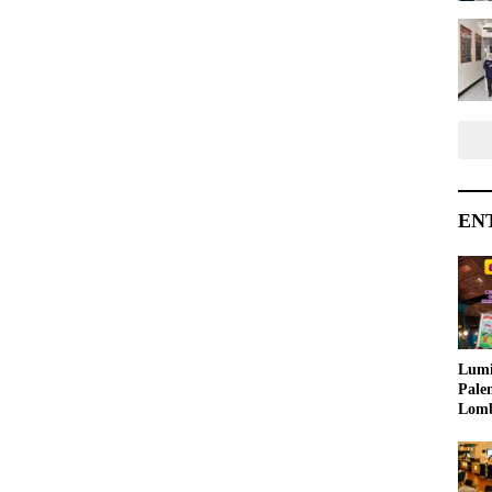
EN
Lumi
Pale
Lom
Samb
Ajak
Kreat