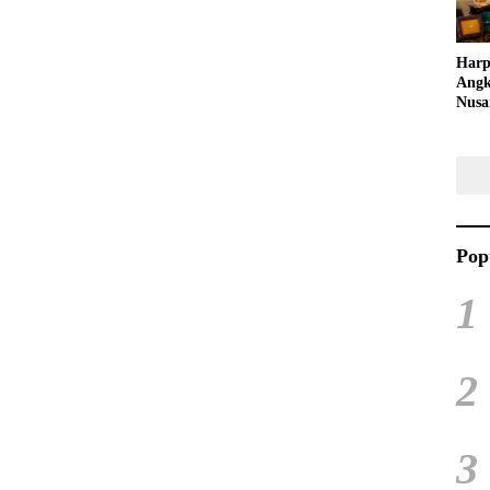
Harp
Angk
Nusa
Raya
Kuli
Tari
Pop
1
2
3