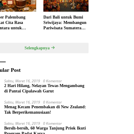
er Palembang
Dari Bali untuk Bumi
at Cita Rasa
Sriwijaya: Membangun
ntara untuk
Pariwisata Sumatera
kan HUT RI,
Selatan melalui Tata
ner Lokal Jadi Daya
Kelola Destinasi
k Utama
Terintegrasi
Selengkapnya
ular Post
Sabtu, Maret 16, 2019
0 Komentar
2 Hari Hilang, Nelayan Tewas Mengambang
di Pantai Cipalawah Garut
Sabtu, Maret 16, 2019
0 Komentar
Menag Kecam Penembakan di New Zealand:
Tak Berperikemanusiaan!
Sabtu, Maret 16, 2019
0 Komentar
Bersih-bersih, 60 Warga Tanjung Priok Ikuti
Program Padat Karya