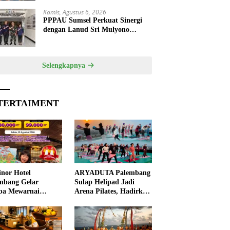
Kamis, Agustus 6, 2026
PPPAU Sumsel Perkuat Sinergi
dengan Lanud Sri Mulyono
Herlambang, Siap Berkolaborasi
dalam Berbagai Program
Selengkapnya
TERTAIMENT
nor Hotel
ARYADUTA Palembang
mbang Gelar
Sulap Helipad Jadi
ba Mewarnai
Arena Pilates, Hadirkan
ut HUT ke-81 RI,
Pengalaman Wellness
 Anak Asah
Pertama di Kota
ivitas
Pempek