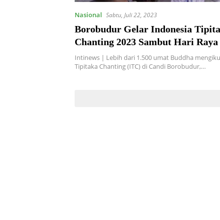
Nasional
Sabtu, Juli 22, 2023
Borobudur Gelar Indonesia Tipit
Chanting 2023 Sambut Hari Raya
Intinews | Lebih dari 1.500 umat Buddha mengiku
Tipitaka Chanting (ITC) di Candi Borobudur,…