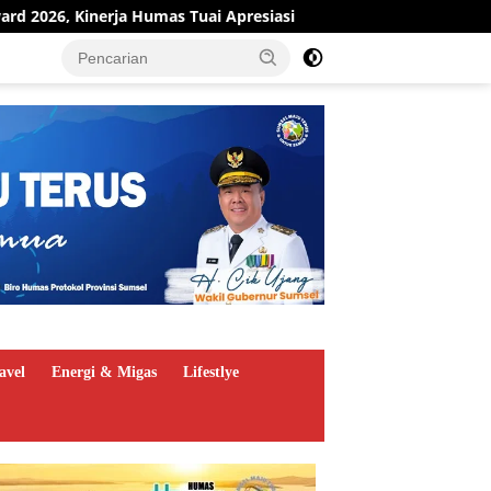
s Tuai Apresiasi
Pit Stop Kilang Plaju Berjalan, Perta
avel
Energi & Migas
Lifestlye