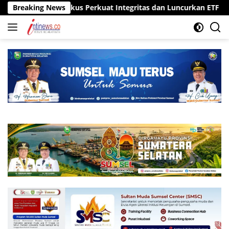
Langsung
al, OJK Fokus Perkuat Integritas dan Luncurkan ETF Emas
Breaking News
ke
konten