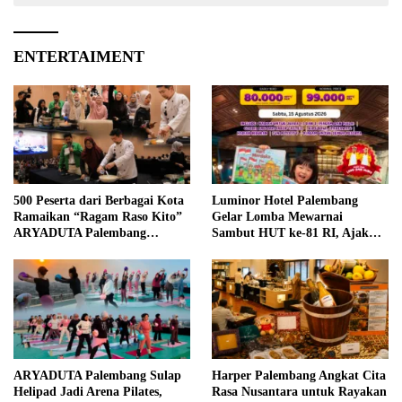
ENTERTAIMENT
500 Peserta dari Berbagai Kota
Luminor Hotel Palembang
Ramaikan “Ragam Raso Kito”
Gelar Lomba Mewarnai
ARYADUTA Palembang
Sambut HUT ke-81 RI, Ajak
Bersama Nicky Tirta
Anak Asah Kreativitas
ARYADUTA Palembang Sulap
Harper Palembang Angkat Cita
Helipad Jadi Arena Pilates,
Rasa Nusantara untuk Rayakan