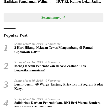
Hadirkan Pengalaman Wellness
HUT RI, Kuliner Lokal Jadi
Pertama di Kota Pempek
Daya Tarik Utama
Selengkapnya
Popular Post
Sabtu, Maret 16, 2019
0 Komentar
1
2 Hari Hilang, Nelayan Tewas Mengambang di Pantai
Cipalawah Garut
Sabtu, Maret 16, 2019
0 Komentar
2
Menag Kecam Penembakan di New Zealand: Tak
Berperikemanusiaan!
Sabtu, Maret 16, 2019
0 Komentar
3
Bersih-bersih, 60 Warga Tanjung Priok Ikuti Program Padat
Karya
Sabtu, Maret 16, 2019
0 Komentar
4
Solidaritas Korban Penembakan, DKI Beri Warna Bendera