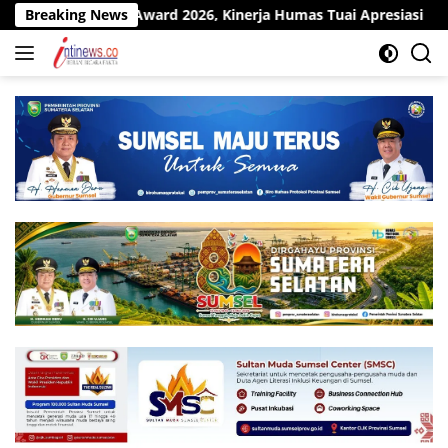
Langsung
 Award 2026, Kinerja Humas Tuai Apresiasi
Breaking News
Pit Stop Kil
ke
konten