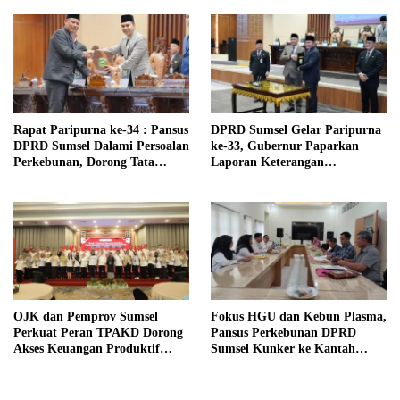
Kuto Besak
Rapat Paripurna ke-34 : Pansus
DPRD Sumsel Gelar Paripurna
DPRD Sumsel Dalami Persoalan
ke-33, Gubernur Paparkan
Perkebunan, Dorong Tata
Laporan Keterangan
Kelola Lebih Berkeadilan
Pertanggungjawaban (LKPJ)
Tahun Anggaran 2025
OJK dan Pemprov Sumsel
Fokus HGU dan Kebun Plasma,
Perkuat Peran TPAKD Dorong
Pansus Perkebunan DPRD
Akses Keuangan Produktif
Sumsel Kunker ke Kantah
Tahun 2026
Banyuasin