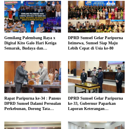
Gemilang Palembang Raya x
DPRD Sumsel Gelar Paripurna
Digital Kito Galo Hari Ketiga
Istimewa, Sumsel Siap Maju
Semarak, Budaya dan
Lebih Cepat di Usia ke-80
Digitalisasi Berpadu di Benteng
Kuto Besak
Rapat Paripurna ke-34 : Pansus
DPRD Sumsel Gelar Paripurna
DPRD Sumsel Dalami Persoalan
ke-33, Gubernur Paparkan
Perkebunan, Dorong Tata
Laporan Keterangan
Kelola Lebih Berkeadilan
Pertanggungjawaban (LKPJ)
Tahun Anggaran 2025