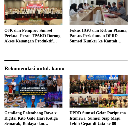
OJK dan Pemprov Sumsel
Fokus HGU dan Kebun Plasma,
Perkuat Peran TPAKD Dorong
Pansus Perkebunan DPRD
Akses Keuangan Produktif
Sumsel Kunker ke Kantah
Tahun 2026
Banyuasin
Rekomendasi untuk kamu
Gemilang Palembang Raya x
DPRD Sumsel Gelar Paripurna
Digital Kito Galo Hari Ketiga
Istimewa, Sumsel Siap Maju
Semarak, Budaya dan
Lebih Cepat di Usia ke-80
Digitalisasi Berpadu di Benteng