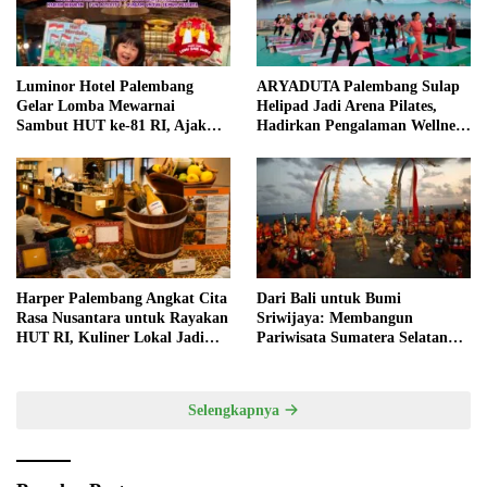
Luminor Hotel Palembang
ARYADUTA Palembang Sulap
Gelar Lomba Mewarnai
Helipad Jadi Arena Pilates,
Sambut HUT ke-81 RI, Ajak
Hadirkan Pengalaman Wellness
Anak Asah Kreativitas
Pertama di Kota Pempek
Harper Palembang Angkat Cita
Dari Bali untuk Bumi
Rasa Nusantara untuk Rayakan
Sriwijaya: Membangun
HUT RI, Kuliner Lokal Jadi
Pariwisata Sumatera Selatan
Daya Tarik Utama
melalui Tata Kelola Destinasi
Terintegrasi
Selengkapnya