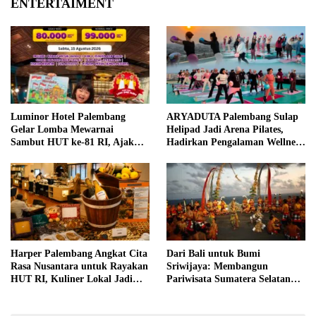
ENTERTAIMENT
Luminor Hotel Palembang
ARYADUTA Palembang Sulap
Gelar Lomba Mewarnai
Helipad Jadi Arena Pilates,
Sambut HUT ke-81 RI, Ajak
Hadirkan Pengalaman Wellness
Anak Asah Kreativitas
Pertama di Kota Pempek
Harper Palembang Angkat Cita
Dari Bali untuk Bumi
Rasa Nusantara untuk Rayakan
Sriwijaya: Membangun
HUT RI, Kuliner Lokal Jadi
Pariwisata Sumatera Selatan
Daya Tarik Utama
melalui Tata Kelola Destinasi
Terintegrasi