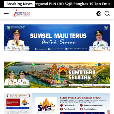
Langsung
 Kantor, Pegawai PLN UID S2JB Pangkas 15 Ton Emisi Karbon
Breaking News
ke
konten