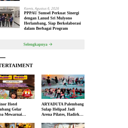
Kamis, Agustus 6, 2026
PPPAU Sumsel Perkuat Sinergi
dengan Lanud Sri Mulyono
Herlambang, Siap Berkolaborasi
dalam Berbagai Program
Selengkapnya
TERTAIMENT
nor Hotel
ARYADUTA Palembang
mbang Gelar
Sulap Helipad Jadi
ba Mewarnai
Arena Pilates, Hadirkan
ut HUT ke-81 RI,
Pengalaman Wellness
 Anak Asah
Pertama di Kota