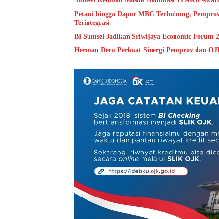
Sumsel Kembali Masuk Nominasi TPAKD Award
Petani hingga Dapur MBG Terhubung, Pemprov
Terintegrasi
BI Sumsel Jadikan Sriwijaya Economic Forum
Herman Deru Perkuat Sinergi Pemprov dan OJK