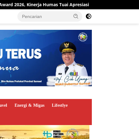
Apresiasi
Pit Stop Kilang Plaju Berjalan, Pertamina Pe
avel
Energi & Migas
Lifestlye