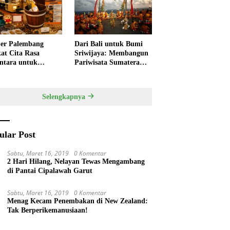
ivitas
Pempek
er Palembang
Dari Bali untuk Bumi
at Cita Rasa
Sriwijaya: Membangun
ntara untuk
Pariwisata Sumatera
kan HUT RI,
Selatan melalui Tata
ner Lokal Jadi Daya
Kelola Destinasi
k Utama
Terintegrasi
Selengkapnya
ular Post
Sabtu, Maret 16, 2019
0 Komentar
2 Hari Hilang, Nelayan Tewas Mengambang
di Pantai Cipalawah Garut
Sabtu, Maret 16, 2019
0 Komentar
Menag Kecam Penembakan di New Zealand:
Tak Berperikemanusiaan!