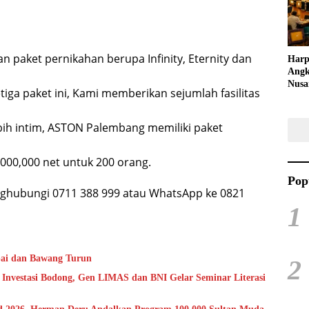
Kreat
paket pernikahan berupa Infinity, Eternity dan
Harp
Angk
Nusa
tiga paket ini, Kami memberikan sejumlah fasilitas
Raya
Kuli
Tari
ebih intim, ASTON Palembang memiliki paket
000,000 net untuk 200 orang.
Pop
enghubungi 0711 388 999 atau WhatsApp ke 0821
1
abai dan Bawang Turun
2
Investasi Bodong, Gen LIMAS dan BNI Gelar Seminar Literasi