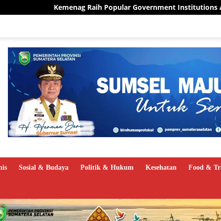
pular Government Institutions Award 2026, Kinerja Humas Tuai 
nis
Sosial & Budaya
Politik & Hukum
Kesehatan
Food & Tr