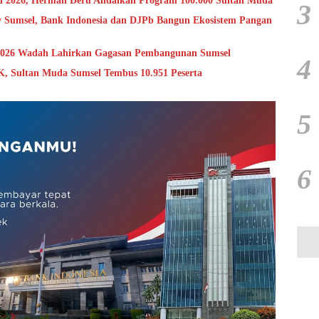
 2026, Herman Deru Andalkan Program 100.000 Sultan Muda
3
 Sumsel, Bank Indonesia dan DJPb Bangun Ekosistem Pangan
 2026 Wadah Lahirkan Gagasan Pembangunan Sumsel
4
, Sultan Muda Sumsel Tembus 10.951 Peserta
5
6