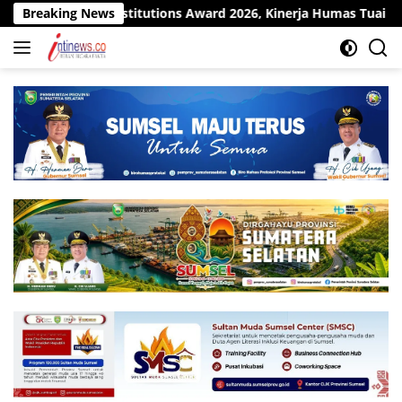
Langsung
ment Institutions Award 2026, Kinerja Humas Tuai Apresiasi
Breaking News
ke
konten