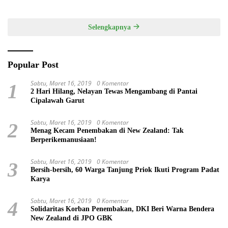
Daya Tarik Utama
melalui Tata Kelola Destinasi
Terintegrasi
Selengkapnya
Popular Post
Sabtu, Maret 16, 2019
0 Komentar
1
2 Hari Hilang, Nelayan Tewas Mengambang di Pantai
Cipalawah Garut
Sabtu, Maret 16, 2019
0 Komentar
2
Menag Kecam Penembakan di New Zealand: Tak
Berperikemanusiaan!
Sabtu, Maret 16, 2019
0 Komentar
3
Bersih-bersih, 60 Warga Tanjung Priok Ikuti Program Padat
Karya
Sabtu, Maret 16, 2019
0 Komentar
4
Solidaritas Korban Penembakan, DKI Beri Warna Bendera
New Zealand di JPO GBK