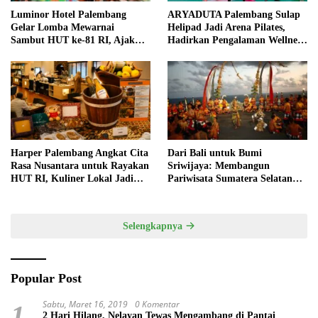
Luminor Hotel Palembang
ARYADUTA Palembang Sulap
Gelar Lomba Mewarnai
Helipad Jadi Arena Pilates,
Sambut HUT ke-81 RI, Ajak
Hadirkan Pengalaman Wellness
Anak Asah Kreativitas
Pertama di Kota Pempek
Harper Palembang Angkat Cita
Dari Bali untuk Bumi
Rasa Nusantara untuk Rayakan
Sriwijaya: Membangun
HUT RI, Kuliner Lokal Jadi
Pariwisata Sumatera Selatan
Daya Tarik Utama
melalui Tata Kelola Destinasi
Terintegrasi
Selengkapnya
Popular Post
Sabtu, Maret 16, 2019
0 Komentar
1
2 Hari Hilang, Nelayan Tewas Mengambang di Pantai