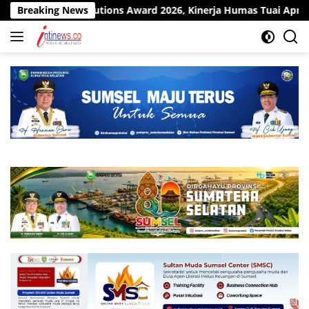
Langsung
Institutions Award 2026, Kinerja Humas Tuai Apresiasi
Breaking News
ke
konten