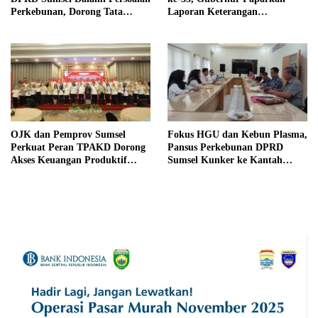
Perkebunan, Dorong Tata
Laporan Keterangan
Kelola Lebih Berkeadilan
Pertanggungjawaban (LKPJ)
Tahun Anggaran 2025
OJK dan Pemprov Sumsel
Fokus HGU dan Kebun Plasma,
Perkuat Peran TPAKD Dorong
Pansus Perkebunan DPRD
Akses Keuangan Produktif
Sumsel Kunker ke Kantah
Tahun 2026
Banyuasin