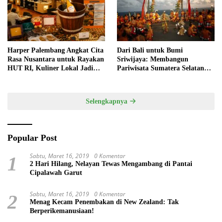
Harper Palembang Angkat Cita
Dari Bali untuk Bumi
Rasa Nusantara untuk Rayakan
Sriwijaya: Membangun
HUT RI, Kuliner Lokal Jadi
Pariwisata Sumatera Selatan
Daya Tarik Utama
melalui Tata Kelola Destinasi
Terintegrasi
Selengkapnya
Popular Post
Sabtu, Maret 16, 2019
0 Komentar
1
2 Hari Hilang, Nelayan Tewas Mengambang di Pantai
Cipalawah Garut
Sabtu, Maret 16, 2019
0 Komentar
2
Menag Kecam Penembakan di New Zealand: Tak
Berperikemanusiaan!