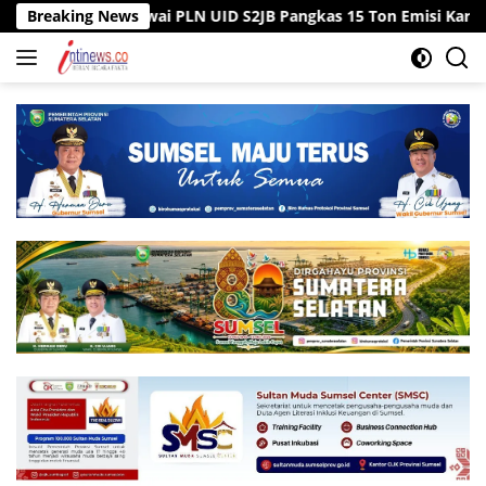
Langsung
r, Pegawai PLN UID S2JB Pangkas 15 Ton Emisi Karbon
Breaking News
Ti
ke
konten