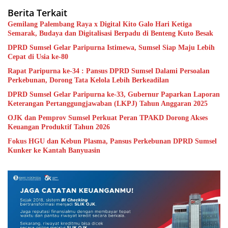
Berita Terkait
Gemilang Palembang Raya x Digital Kito Galo Hari Ketiga
Semarak, Budaya dan Digitalisasi Berpadu di Benteng Kuto Besak
DPRD Sumsel Gelar Paripurna Istimewa, Sumsel Siap Maju Lebih
Cepat di Usia ke-80
Rapat Paripurna ke-34 : Pansus DPRD Sumsel Dalami Persoalan
Perkebunan, Dorong Tata Kelola Lebih Berkeadilan
DPRD Sumsel Gelar Paripurna ke-33, Gubernur Paparkan Laporan
Keterangan Pertanggungjawaban (LKPJ) Tahun Anggaran 2025
OJK dan Pemprov Sumsel Perkuat Peran TPAKD Dorong Akses
Keuangan Produktif Tahun 2026
Fokus HGU dan Kebun Plasma, Pansus Perkebunan DPRD Sumsel
Kunker ke Kantah Banyuasin