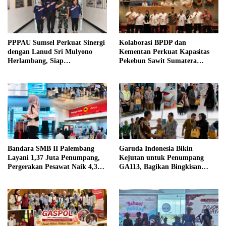
PPPAU Sumsel Perkuat Sinergi
Kolaborasi BPDP dan
dengan Lanud Sri Mulyono
Kementan Perkuat Kapasitas
Herlambang, Siap
Pekebun Sawit Sumatera
Berkolaborasi dalam Berbagai
Selatan
Program
Bandara SMB II Palembang
Garuda Indonesia Bikin
Layani 1,37 Juta Penumpang,
Kejutan untuk Penumpang
Pergerakan Pesawat Naik 4,3
GA113, Bagikan Bingkisan
Persen pada Semester I 2026
Khas Palembang Jelang
Terbang