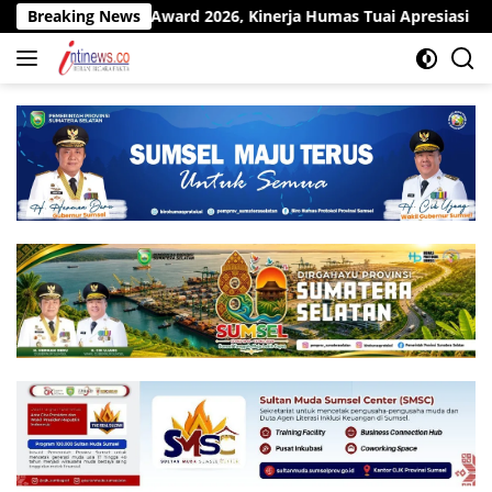
Langsung
ons Award 2026, Kinerja Humas Tuai Apresiasi
Breaking News
Pit Stop 
ke
konten