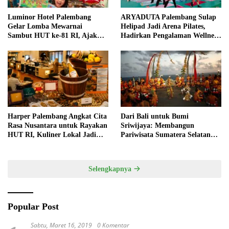
Luminor Hotel Palembang
ARYADUTA Palembang Sulap
Gelar Lomba Mewarnai
Helipad Jadi Arena Pilates,
Sambut HUT ke-81 RI, Ajak
Hadirkan Pengalaman Wellness
Anak Asah Kreativitas
Pertama di Kota Pempek
Harper Palembang Angkat Cita
Dari Bali untuk Bumi
Rasa Nusantara untuk Rayakan
Sriwijaya: Membangun
HUT RI, Kuliner Lokal Jadi
Pariwisata Sumatera Selatan
Daya Tarik Utama
melalui Tata Kelola Destinasi
Terintegrasi
Selengkapnya
Popular Post
Sabtu, Maret 16, 2019
0 Komentar