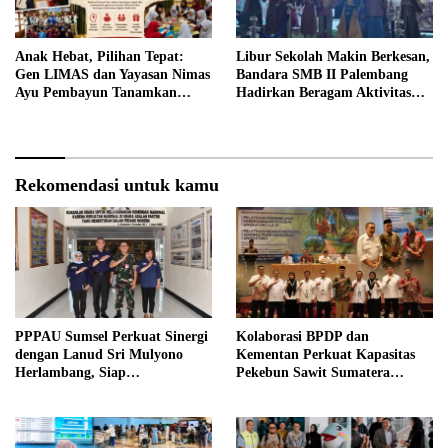
Anak Hebat, Pilihan Tepat:
Libur Sekolah Makin Berkesan,
Gen LIMAS dan Yayasan Nimas
Bandara SMB II Palembang
Ayu Pembayun Tanamkan
Hadirkan Beragam Aktivitas
Literasi Keuangan Sejak Din
Seru untuk Keluarga
Rekomendasi untuk kamu
PPPAU Sumsel Perkuat Sinergi
Kolaborasi BPDP dan
dengan Lanud Sri Mulyono
Kementan Perkuat Kapasitas
Herlambang, Siap
Pekebun Sawit Sumatera
Berkolaborasi dalam Berbagai
Selatan
Program