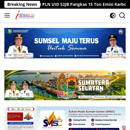
Langsung
egawai PLN UID S2JB Pangkas 15 Ton Emisi Karbon
Breaking News
Tiga 
ke
konten