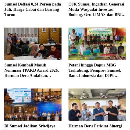
Sumsel Deflasi 0,24 Persen pada
OJK Sumsel Ingatkan Generasi
Juli, Harga Cabai dan Bawang
Muda Waspadai Investasi
Turun
Bodong, Gen LIMAS dan BNI
Gelar Seminar Literasi
Keuangan
Sumsel Kembali Masuk
Petani hingga Dapur MBG
Nominasi TPAKD Award 2026,
Terhubung, Pemprov Sumsel,
Herman Deru Andalkan
Bank Indonesia dan DJPb
Program 100.000 Sultan Muda
Bangun Ekosistem Pangan
Terintegrasi
BI Sumsel Jadikan Sriwijaya
Herman Deru Perkuat Sinergi