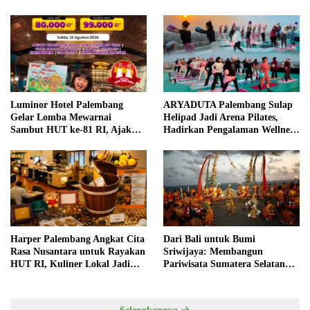
Luminor Hotel Palembang
ARYADUTA Palembang Sulap
Gelar Lomba Mewarnai
Helipad Jadi Arena Pilates,
Sambut HUT ke-81 RI, Ajak
Hadirkan Pengalaman Wellness
Anak Asah Kreativitas
Pertama di Kota Pempek
Harper Palembang Angkat Cita
Dari Bali untuk Bumi
Rasa Nusantara untuk Rayakan
Sriwijaya: Membangun
HUT RI, Kuliner Lokal Jadi
Pariwisata Sumatera Selatan
Daya Tarik Utama
melalui Tata Kelola Destinasi
Terintegrasi