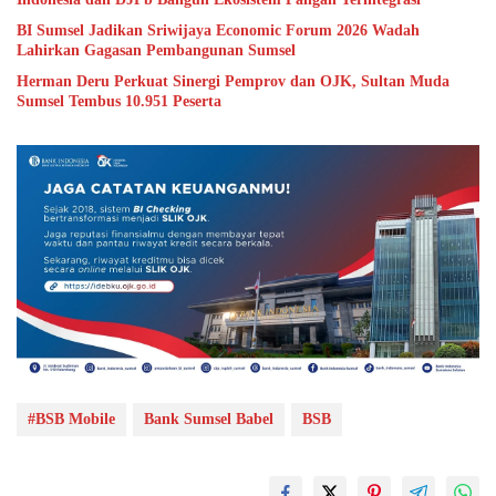
BI Sumsel Jadikan Sriwijaya Economic Forum 2026 Wadah
Lahirkan Gagasan Pembangunan Sumsel
Herman Deru Perkuat Sinergi Pemprov dan OJK, Sultan Muda
Sumsel Tembus 10.951 Peserta
#BSB Mobile
Bank Sumsel Babel
BSB