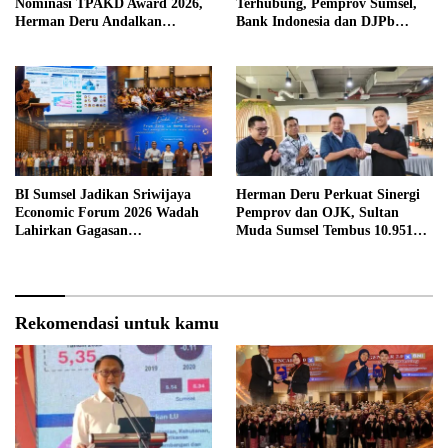
Nominasi TPAKD Award 2026,
Terhubung, Pemprov Sumsel,
Herman Deru Andalkan
Bank Indonesia dan DJPb
Program 100.000 Sultan Muda
Bangun Ekosistem Pangan
Terintegrasi
BI Sumsel Jadikan Sriwijaya
Herman Deru Perkuat Sinergi
Economic Forum 2026 Wadah
Pemprov dan OJK, Sultan
Lahirkan Gagasan
Muda Sumsel Tembus 10.951
Pembangunan Sumsel
Peserta
Rekomendasi untuk kamu