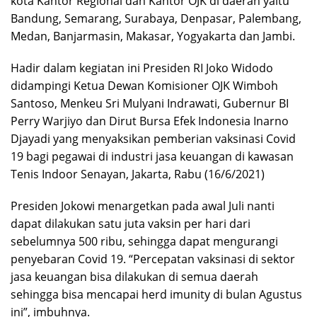
kota Kantor Regional dan Kantor OJK di daerah yaitu
Bandung, Semarang, Surabaya, Denpasar, Palembang,
Medan, Banjarmasin, Makasar, Yogyakarta dan Jambi.
Hadir dalam kegiatan ini Presiden RI Joko Widodo
didampingi Ketua Dewan Komisioner OJK Wimboh
Santoso, Menkeu Sri Mulyani Indrawati, Gubernur BI
Perry Warjiyo dan Dirut Bursa Efek Indonesia Inarno
Djayadi yang menyaksikan pemberian vaksinasi Covid
19 bagi pegawai di industri jasa keuangan di kawasan
Tenis Indoor Senayan, Jakarta, Rabu (16/6/2021)
Presiden Jokowi menargetkan pada awal Juli nanti
dapat dilakukan satu juta vaksin per hari dari
sebelumnya 500 ribu, sehingga dapat mengurangi
penyebaran Covid 19. “Percepatan vaksinasi di sektor
jasa keuangan bisa dilakukan di semua daerah
sehingga bisa mencapai herd imunity di bulan Agustus
ini”, imbuhnya.