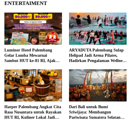
ENTERTAIMENT
Luminor Hotel Palembang
ARYADUTA Palembang Sulap
Gelar Lomba Mewarnai
Helipad Jadi Arena Pilates,
Sambut HUT ke-81 RI, Ajak
Hadirkan Pengalaman Wellness
Anak Asah Kreativitas
Pertama di Kota Pempek
Harper Palembang Angkat Cita
Dari Bali untuk Bumi
Rasa Nusantara untuk Rayakan
Sriwijaya: Membangun
HUT RI, Kuliner Lokal Jadi
Pariwisata Sumatera Selatan
Daya Tarik Utama
melalui Tata Kelola Destinasi
Terintegrasi