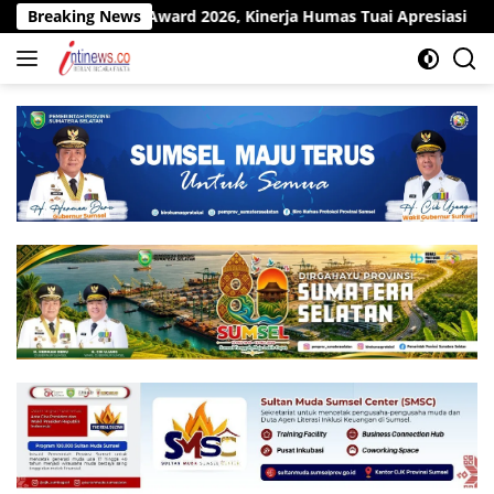
Langsung
 Award 2026, Kinerja Humas Tuai Apresiasi
Breaking News
Pit Stop Ki
ke
konten