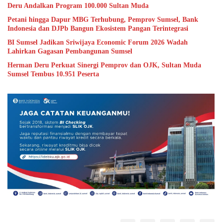
Deru Andalkan Program 100.000 Sultan Muda
Petani hingga Dapur MBG Terhubung, Pemprov Sumsel, Bank
Indonesia dan DJPb Bangun Ekosistem Pangan Terintegrasi
BI Sumsel Jadikan Sriwijaya Economic Forum 2026 Wadah
Lahirkan Gagasan Pembangunan Sumsel
Herman Deru Perkuat Sinergi Pemprov dan OJK, Sultan Muda
Sumsel Tembus 10.951 Peserta