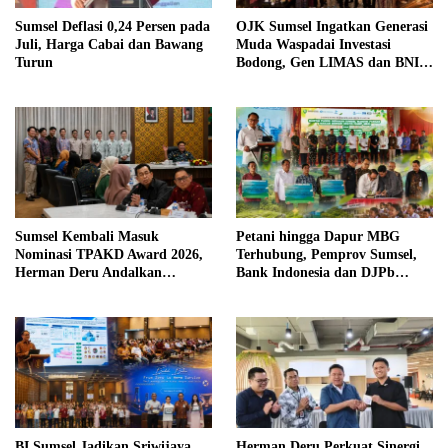
Sumsel Deflasi 0,24 Persen pada
OJK Sumsel Ingatkan Generasi
Juli, Harga Cabai dan Bawang
Muda Waspadai Investasi
Turun
Bodong, Gen LIMAS dan BNI
Gelar Seminar Literasi
Keuangan
Sumsel Kembali Masuk
Petani hingga Dapur MBG
Nominasi TPAKD Award 2026,
Terhubung, Pemprov Sumsel,
Herman Deru Andalkan
Bank Indonesia dan DJPb
Program 100.000 Sultan Muda
Bangun Ekosistem Pangan
Terintegrasi
BI Sumsel Jadikan Sriwijaya
Herman Deru Perkuat Sinergi