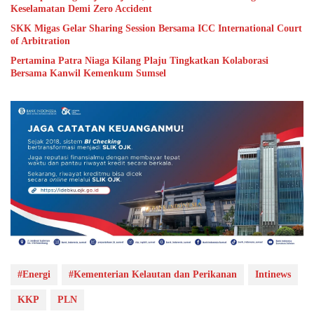
Keselamatan Demi Zero Accident
SKK Migas Gelar Sharing Session Bersama ICC International Court
of Arbitration
Pertamina Patra Niaga Kilang Plaju Tingkatkan Kolaborasi
Bersama Kanwil Kemenkum Sumsel
#Energi
#Kementerian Kelautan dan Perikanan
Intinews
KKP
PLN