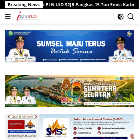
Langsung
egawai PLN UID S2JB Pangkas 15 Ton Emisi Karbon
Breaking News
Tiga 
ke
konten