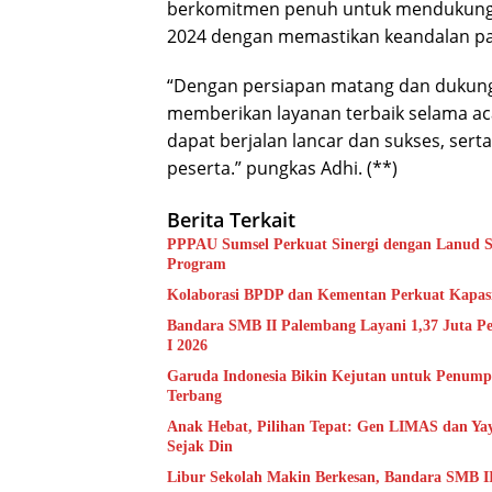
berkomitmen penuh untuk mendukung 
2024 dengan memastikan keandalan pasok
“Dengan persiapan matang dan dukungan
memberikan layanan terbaik selama ac
dapat berjalan lancar dan sukses, se
peserta.” pungkas Adhi. (**)
Berita Terkait
PPPAU Sumsel Perkuat Sinergi dengan Lanud S
Program
Kolaborasi BPDP dan Kementan Pe
Bandara SMB II Palembang Layani 1,37 Juta Pe
I 2026
Garuda Indonesia Bikin Kejutan untuk Penump
Terbang
Anak Hebat, Pilihan Tepat: Gen LIMAS dan Y
Sejak Din
Libur Sekolah Makin Berkesan, Bandara SMB I