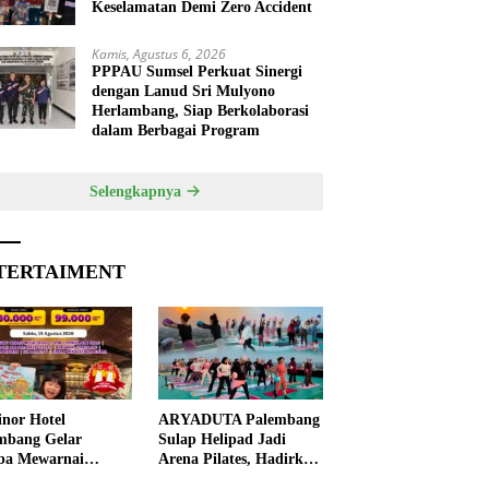
Keselamatan Demi Zero Accident
Kamis, Agustus 6, 2026
PPPAU Sumsel Perkuat Sinergi
dengan Lanud Sri Mulyono
Herlambang, Siap Berkolaborasi
dalam Berbagai Program
Selengkapnya
TERTAIMENT
nor Hotel
ARYADUTA Palembang
mbang Gelar
Sulap Helipad Jadi
ba Mewarnai
Arena Pilates, Hadirkan
ut HUT ke-81 RI,
Pengalaman Wellness