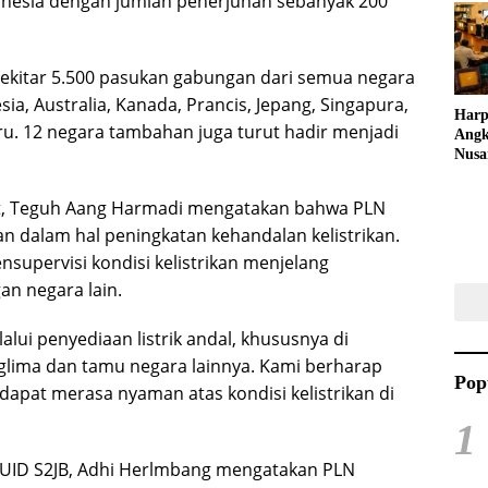
donesia dengan jumlah penerjunan sebanyak 200
Ajak
Kreat
sekitar 5.500 pasukan gabungan dari semua negara
sia, Australia, Kanada, Prancis, Jepang, Singapura,
Harp
aru. 12 negara tambahan juga turut hadir menjadi
Angk
Nusa
Raya
Kuli
t, Teguh Aang Harmadi mengatakan bahwa PLN
Tari
 dalam hal peningkatan kehandalan kelistrikan.
upervisi kondisi kelistrikan menjelang
an negara lain.
alui penyediaan listrik andal, khususnya di
nglima dan tamu negara lainnya. Kami berharap
Pop
 dapat merasa nyaman atas kondisi kelistrikan di
1
 UID S2JB, Adhi Herlmbang mengatakan PLN