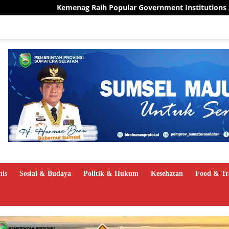
pular Government Institutions Award 2026, Kinerja Humas Tuai 
nis
Sosial & Budaya
Politik & Hukum
Kesehatan
Food & Tr