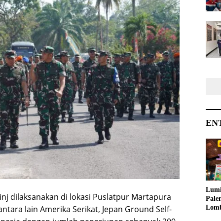
EN
Lumi
inj dilaksanakan di lokasi Puslatpur Martapura
Pale
Lom
tara lain Amerika Serikat, Jepan Ground Self-
Samb