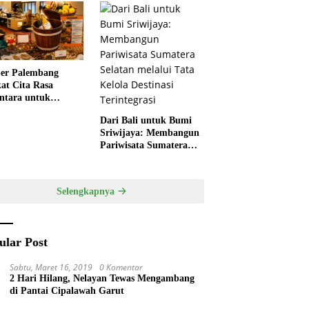
 Anak Asah
Pertama di Kota
ivitas
Pempek
er Palembang
at Cita Rasa
ntara untuk
kan HUT RI,
Dari Bali untuk Bumi
ner Lokal Jadi Daya
Sriwijaya: Membangun
k Utama
Pariwisata Sumatera
Selatan melalui Tata
Kelola Destinasi
Terintegrasi
Selengkapnya
ular Post
Sabtu, Maret 16, 2019
0 Komentar
2 Hari Hilang, Nelayan Tewas Mengambang
di Pantai Cipalawah Garut