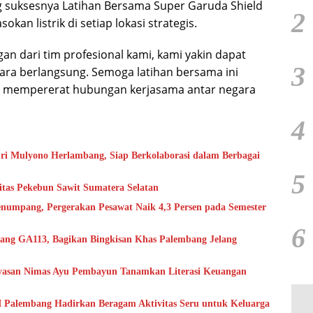
suksesnya Latihan Bersama Super Garuda Shield
2
an listrik di setiap lokasi strategis.
 dari tim profesional kami, kami yakin dapat
3
ara berlangsung. Semoga latihan bersama ini
rta mempererat hubungan kerjasama antar negara
4
ri Mulyono Herlambang, Siap Berkolaborasi dalam Berbagai
5
rkuat Kapasitas Pekebun Sawit Sumatera Selatan
numpang, Pergerakan Pesawat Naik 4,3 Persen pada Semester
6
ang GA113, Bagikan Bingkisan Khas Palembang Jelang
ayasan Nimas Ayu Pembayun Tanamkan Literasi Keuangan
I Palembang Hadirkan Beragam Aktivitas Seru untuk Keluarga