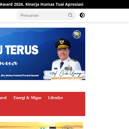
Apresiasi
Pit Stop Kilang Plaju Berjalan, Pertamina Pe
avel
Energi & Migas
Lifestlye