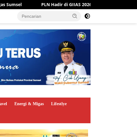
di GIIAS 2026, Tawarkan Promo Tambah Daya 50 Persen
avel
Energi & Migas
Lifestlye