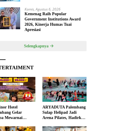
Kamis, Agustus 6, 2026
Kemenag Raih Popular
Government Institutions Award
2026, Kinerja Humas Tuai
Apresiasi
Selengkapnya
TERTAIMENT
nor Hotel
ARYADUTA Palembang
mbang Gelar
Sulap Helipad Jadi
ba Mewarnai
Arena Pilates, Hadirkan
ut HUT ke-81 RI,
Pengalaman Wellness
 Anak Asah
Pertama di Kota