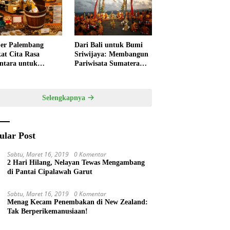
ivitas
Pempek
er Palembang
Dari Bali untuk Bumi
at Cita Rasa
Sriwijaya: Membangun
ntara untuk
Pariwisata Sumatera
kan HUT RI,
Selatan melalui Tata
ner Lokal Jadi Daya
Kelola Destinasi
k Utama
Terintegrasi
Selengkapnya
ular Post
Sabtu, Maret 16, 2019
0 Komentar
2 Hari Hilang, Nelayan Tewas Mengambang
di Pantai Cipalawah Garut
Sabtu, Maret 16, 2019
0 Komentar
Menag Kecam Penembakan di New Zealand:
Tak Berperikemanusiaan!