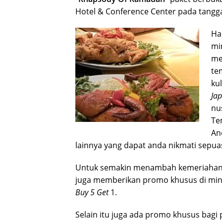
Hotel & Conference Center pada tanggal
Ha
mi
me
te
ku
Jap
nu
Te
An
lainnya yang dapat anda nikmati sepua
Untuk semakin menambah kemeriahan 
juga memberikan promo khusus di mi
Buy 5 Get
1.
Selain itu juga ada promo khusus bagi 