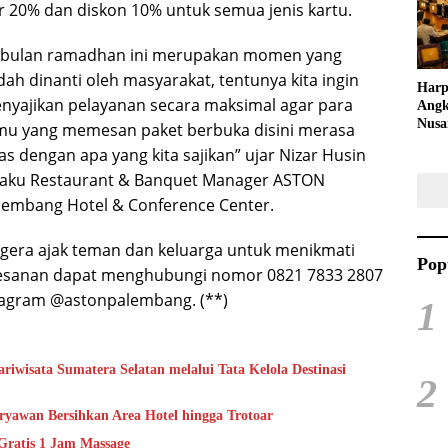
20% dan diskon 10% untuk semua jenis kartu.
Kreat
ibulan ramadhan ini merupakan momen yang
dah dinanti oleh masyarakat, tentunya kita ingin
Harp
nyajikan pelayanan secara maksimal agar para
Angk
Nusa
mu yang memesan paket berbuka disini merasa
Raya
as dengan apa yang kita sajikan” ujar Nizar Husin
Kuli
laku Restaurant & Banquet Manager ASTON
Tari
lembang Hotel & Conference Center.
gera ajak teman dan keluarga untuk menikmati
Pop
mesanan dapat menghubungi nomor 0821 7833 2807
nstagram @astonpalembang. (**)
1
iwisata Sumatera Selatan melalui Tata Kelola Destinasi
2
yawan Bersihkan Area Hotel hingga Trotoar
Gratis 1 Jam Massage