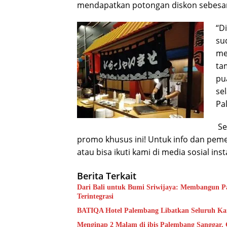
mendapatkan potongan diskon sebesar 
“D
su
me
ta
pu
se
Pa
Se
promo khusus ini! Untuk info dan pe
atau bisa ikuti kami di media sosial i
Berita Terkait
Dari Bali untuk Bumi Sriwijaya: Membangun Par
Terintegrasi
BATIQA Hotel Palembang Libatkan Seluruh Kar
Menginap 2 Malam di ibis Palembang Sanggar, 