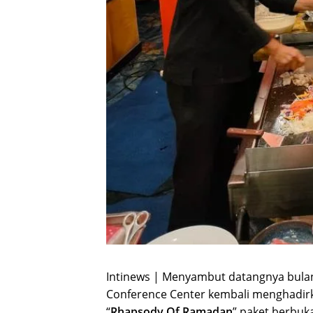
Intinews | Menyambut datangnya bula
Conference Center kembali menghadi
“
Rhapsody Of Ramadan
” paket berbuk