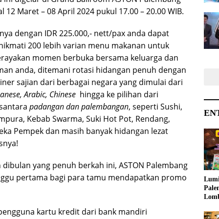
 12 Maret – 08 April 2024 pukul 17.00 – 20.00 WIB.
nya dengan IDR 225.000,- nett/pax anda dapat
nikmati 200 lebih varian menu makanan untuk
rayakan momen berbuka bersama keluarga dan
man anda, ditemani rotasi hidangan penuh dengan
liner sajian dari berbagai negara yang dimulai dari
anese, Arabic, Chinese
hingga ke pilihan dari
santara
padangan dan palembangan
, seperti Sushi,
EN
mpura, Kebab Swarma, Suki Hot Pot, Rendang,
eka Pempek dan masih banyak hidangan lezat
snya!
dibulan yang penuh berkah ini, ASTON Palembang
nggu pertama bagi para tamu mendapatkan promo
Lumi
Pale
Lom
Samb
pengguna kartu kredit dari bank mandiri
Ajak