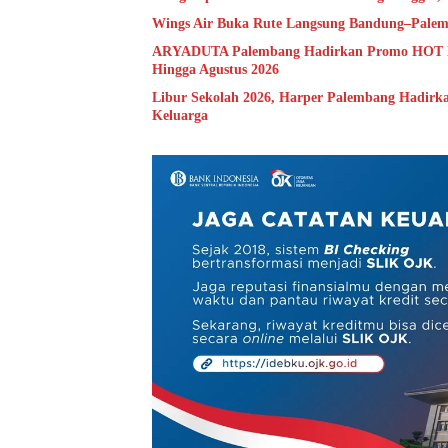
Wings Air Buka Rute Langsung Bandung–Palemb
ARYADUTA Palembang Hadirkan Promo HOT DE
Hingga Agustus 2026
Libur Sekolah 2026, Harper Palembang Hadirk
Keluarga