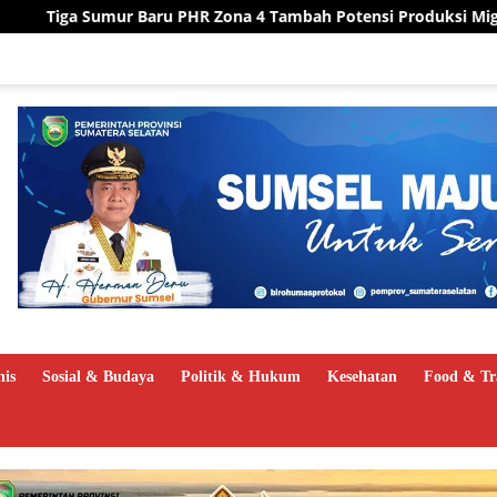
na 4 Tambah Potensi Produksi Migas Sumsel
PLN Hadir 
nis
Sosial & Budaya
Politik & Hukum
Kesehatan
Food & Tr