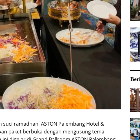
Ber
n suci ramadhan, ASTON Palembang Hotel &
rkan paket berbuka dengan mengusung tema
a ini digelar di Grand Ballroom ASTON Palembang