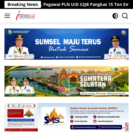
Langsung
n ke Kantor, Pegawai PLN UID S2JB Pangkas 15 Ton Emisi Karbon
Breaking News
ke
konten