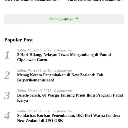
Daya Tarik Utama
melalui Tata Kelola Destinasi
Terintegrasi
Selengkapnya
Popular Post
Sabtu, Maret 16, 2019
0 Komentar
1
2 Hari Hilang, Nelayan Tewas Mengambang di Pantai
Cipalawah Garut
Sabtu, Maret 16, 2019
0 Komentar
2
Menag Kecam Penembakan di New Zealand: Tak
Berperikemanusiaan!
Sabtu, Maret 16, 2019
0 Komentar
3
Bersih-bersih, 60 Warga Tanjung Priok Ikuti Program Padat
Karya
Sabtu, Maret 16, 2019
0 Komentar
4
Solidaritas Korban Penembakan, DKI Beri Warna Bendera
New Zealand di JPO GBK