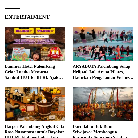
ENTERTAIMENT
Luminor Hotel Palembang
ARYADUTA Palembang Sulap
Gelar Lomba Mewarnai
Helipad Jadi Arena Pilates,
Sambut HUT ke-81 RI, Ajak
Hadirkan Pengalaman Wellness
Anak Asah Kreativitas
Pertama di Kota Pempek
Harper Palembang Angkat Cita
Dari Bali untuk Bumi
Rasa Nusantara untuk Rayakan
Sriwijaya: Membangun
HUT RI, Kuliner Lokal Jadi
Pariwisata Sumatera Selatan