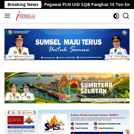
Langsung
an ke Kantor, Pegawai PLN UID S2JB Pangkas 15 Ton Emisi Karbon
Breaking News
ke
konten